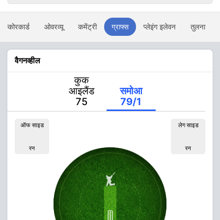
स्कोरकार्ड
ओवरव्यू
कमेंट्री
ग्राफ्स
प्लेइंग इलेवन
तुलना
वैगनव्हील
कुक
आइलैंड
समोआ
75
79/1
ऑफ साइड
लेग साइड
रन
रन