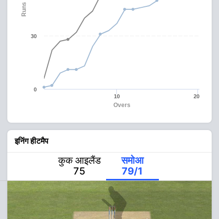
Runs
30
0
10
20
Overs
इनिंग हीटमैप
कुक आइलैंड
समोआ
75
79/1