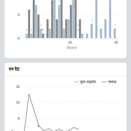
5
0
10
20
Overs
रन रेट
कुक आइलैंड
समोआ
12
10
8