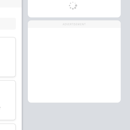
SUBSTITUTE PL
ADVERTISEMENT
एमएस धोनी
शिखर धवन
Wicket Keeper
Batsman
क
विराट कोहली
केदार जाधव
Batsman
Batsman