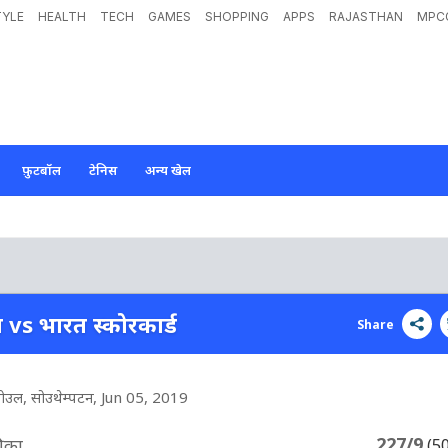
TYLE
HEALTH
TECH
GAMES
SHOPPING
APPS
RAJASTHAN
MPC
फ़ुटबॉल
टेनिस
अन्य खेल
का vs भारत स्कोरकार्ड
Share
ोउल, सोउथेम्पटन
, Jun 05, 2019
227/9
रीका
(5