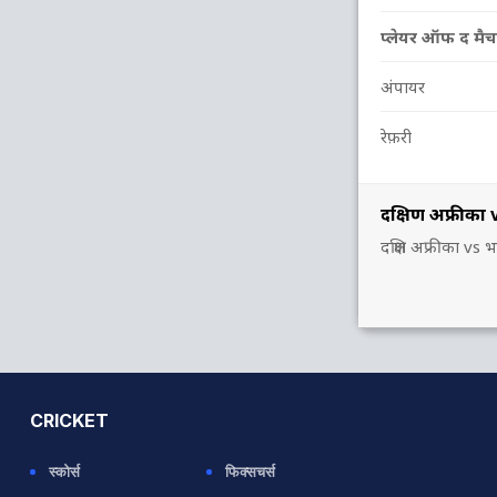
प्लेयर ऑफ द मैच
अंपायर
रेफ़री
दक्षिण अफ्रीका
दक्षिण अफ्रीका v
CRICKET
स्कोर्स
फिक्सचर्स