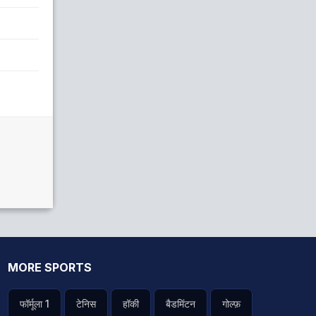
MORE SPORTS
फॉर्मूला 1
टेनिस
हॉकी
बैडमिंटन
गोल्फ़