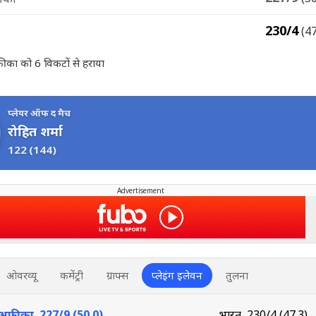
230/4
(4
फ्रीका को 6 विकटों से हराया
प्लेयर ऑफ द मैच
रोहित शर्मा
122
(144)
Advertisement
ओवरव्यू
कमेंट्री
ग्राफ्स
प्लेइंग इलेवन
तुलना
 अफ्रीका
227/9 (50.0)
भारत
230/4 (47.3)