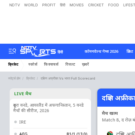
NDTV
WORLD
PROFIT
हिंदी
MOVIES
CRICKET
FOOD
LIFES
कॉमनवेल्थ गेम्स 2026
क्रिकेट
हिंदी
स्कोर्स
फिक्सचर्स
रिजल्ट
ख़बरें
क्रिकेट
स्पोर्ट्स होम
क्रिकेट
दक्षिण अफ्रीका Vs भारत Full Scorecard
LIVE मैच
दक्षिण अफ्री
दूसरा वनडे, आयरलैंड में अफगानिस्तान, 5 वनडे
मैचों की सीरीज, 2026
मैच खत्म
Match 8, द रोज़ ब
IRE
दक्षिण अफ्
AFG
81/1 (13.0)