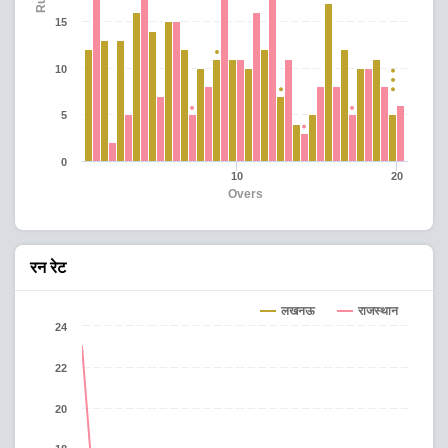
15
10
5
0
10
20
Overs
रन रेट
लखनऊ
राजस्थान
24
22
20