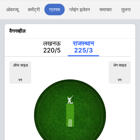
ओवरव्यू
कमेंट्री
ग्राफ्स
प्लेइंग इलेवन
समाचार
तुलना
वैगनव्हील
लखनऊ
राजस्थान
220/5
225/3
ऑफ साइड
लेग साइड
रन
रन