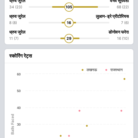
ध्रुव जुरेल
वैभव सूर्यवंशी
34 (23)
105
68 (22)
ध्रुव जुरेल
लुआन-ड्रे प्रीटोरियस
8 (8)
16
7 (6)
ध्रुव जुरेल
डोनोवन फरेरा
11 (7)
29
16 (10)
स्कोरिंग रेट्स
लखनऊ
राजस्थान
60
50
40
Balls Faced
30