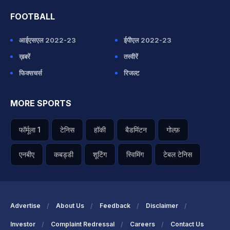
FOOTBALL
आईएसएल 2022-23
ईपीएल 2022-23
ख़बरें
तस्वीरें
फिक्सचर्स
रिजल्ट
MORE SPORTS
फॉर्मूला 1
टेनिस
हॉकी
बैडमिंटन
गोल्फ़
एनबीए
कबड्डी
शूटिंग
स्विमिंग
टेबल टेनिस
Advertise
About Us
Feedback
Disclaimer
Investor
Complaint Redressal
Careers
Contact Us