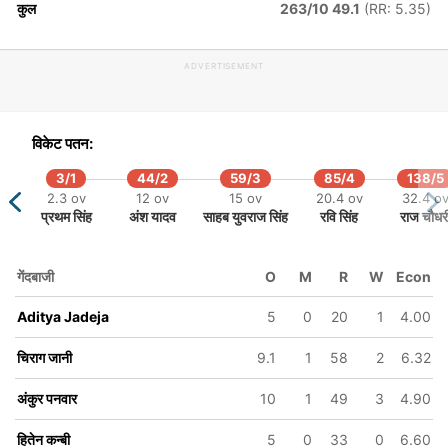
कुल
263/10 49.1
(RR: 5.35)
277/6
287/7
294/8
48.4 ov
49.2 ov
50 ov
ADVERTISEMENT
रुचित अहीर
समर गज्जर
धर्मेन्द्रसिंह
जडेजा
विकेट पतन:
3/1
44/2
59/3
85/4
138/5
2.3 ov
12 ov
15 ov
20.4 ov
32.4 o
प्रथम सिंह
अंश यादव
साहब युवराज सिंह
रवि सिंह
राज चौधर
गेंदबाजी
O
M
R
W
Econ
Aditya Jadeja
5
0
20
1
4.00
चिराग जानी
9.1
1
58
2
6.32
अंकुर पनवार
10
1
49
3
4.90
हितेन कन्बी
5
0
33
0
6.60