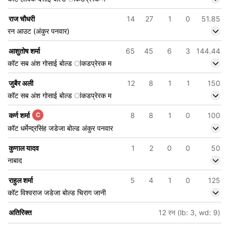
राज चौधरी
14
27
1
0
51.85
रन आउट (अंकुर पनवार)
आशुतोष शर्मा
65
45
6
3
144.44
कॉट सब अंश गोसाई बोल्ड ांकडप्रेरक म
जुबैर अली
12
8
1
1
150
कॉट सब अंश गोसाई बोल्ड ांकडप्रेरक म
कर्ण शर्मा
C
8
8
1
0
100
कॉट धर्मेन्द्रसिंह जडेजा बोल्ड अंकुर पनवार
कुणाल यादव
1
2
0
0
50
नाबाद
राहुल शर्मा
5
4
1
0
125
कॉट विश्वराज जडेजा बोल्ड चिराग जानी
अतिरिक्त
12 रन (lb: 3, wd: 9)