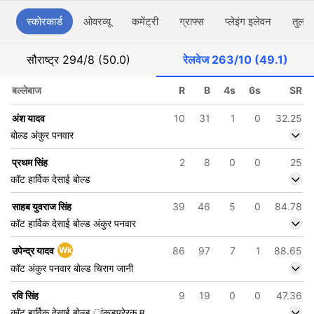
स्कोरकार्ड
ओवरव्यू
कमेंट्री
ग्राफ्स
प्लेइंग इलेवन
तुलना
सौराष्ट्र
294/8 (50.0)
रेलवेज
263/10 (49.1)
बल्लेबाज
R
B
4s
6s
SR
अंश यादव
10
31
1
0
32.25
बोल्ड अंकुर पनवार
प्रथम सिंह
2
8
0
0
25
कॉट हार्विक देसाई बोल्ड
साहब युवराज सिंह
39
46
5
0
84.78
कॉट हार्विक देसाई बोल्ड अंकुर पनवार
उपेन्द्र यादव
Wk
86
97
7
1
88.65
कॉट अंकुर पनवार बोल्ड चिराग जानी
रवि सिंह
9
19
0
0
47.36
कॉट हार्विक देसाई बोल्ड ांकडप्रेरक म