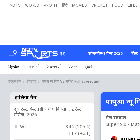
NDTV
WORLD
PROFIT
हिंदी
MOVIES
CRICKET
FOOD
LIFES
कॉमनवेल्थ गेम्स 2026
क्रिकेट
हिंदी
स्कोर्स
फिक्सचर्स
रिजल्ट
ख़बरें
क्रिकेट
स्पोर्ट्स होम
क्रिकेट
पापुआ न्यू गिनी Vs समोआ Full Scorecard
हालिया मैच
पापुआ न्यू 
दूसरा टेस्ट, वेस्ट इंडीज़ में पाकिस्तान, 2 टेस्ट
सीरीज़, 2026
मैच समाप्त
Super Six - Mat
WI
344 (105.4)
117 (46.1)
पापुआ न्