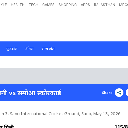
TYLE
HEALTH
TECH
GAMES
SHOPPING
APPS
RAJASTHAN
MPC
फ़ुटबॉल
टेनिस
अन्य खेल
गिनी vs समोआ स्कोरकार्ड
Share
ch 3, Sano International Cricket Ground, Sano
, May 13, 2026
115/8
यू गिनी