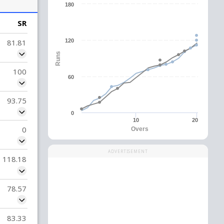
180
SR
81.81
120
Runs
100
60
93.75
0
10
20
0
Overs
ADVERTISEMENT
118.18
78.57
83.33