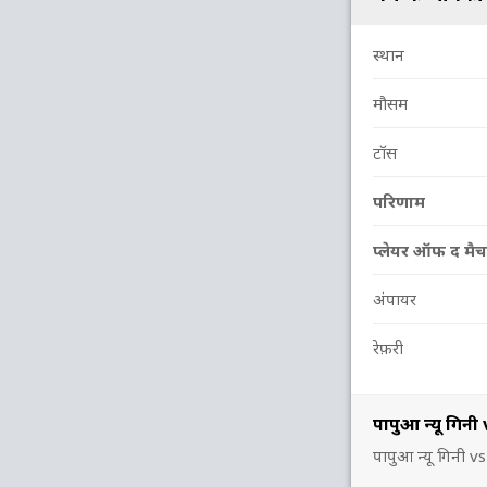
स्थान
मौसम
टॉस
परिणाम
प्लेयर ऑफ द मैच
अंपायर
रेफ़री
पापुआ न्यू गि
पापुआ न्यू गिनी