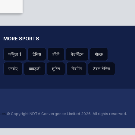
MORE SPORTS
फॉर्मूला 1
टेनिस
हॉकी
बैडमिंटन
गोल्फ़
एनबीए
कबड्डी
शूटिंग
स्विमिंग
टेबल टेनिस
hics
© Copyright NDTV Convergence Limited 2026. All rights reserved.