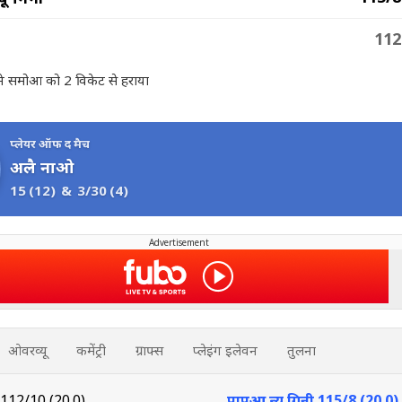
112
 ने समोआ को 2 विकेट से हराया
प्लेयर ऑफ द मैच
अलै नाओ
15
(12)
&
3/30
(4)
Advertisement
ओवरव्यू
कमेंट्री
ग्राफ्स
प्लेइंग इलेवन
तुलना
112/10 (20.0)
पापुआ न्यू गिनी
115/8 (20.0)