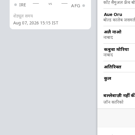
कॉट सैमुअल फ्रेंच ब
vs
IRE
AFG
5
3
1
0
166.66
Aue Oru
शेड्यूल समय
बोल्ड कालेब जसमत
Aug 07, 2026 15:15 IST
1
2
0
0
50
अलै नाओ
नाबाद
4
3
0
0
133.33
कबुवा मोरिया
नाबाद
1
0
0
0
अतिरिक्त
कुल
5 रन (lb: 3, wd: 2)
112/10 20.0
बल्लेबाज़ी नहीं क
(RR: 5.60)
जॉन कारिको