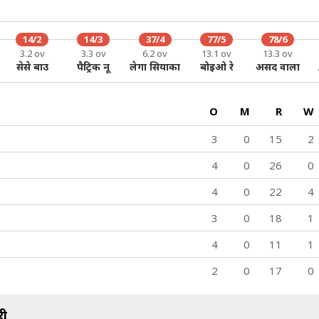
112/9
112/10
19.5 ov
20 ov
श
सैमसन सोला
इली तुगागा
14/2
14/3
37/4
77/5
78/6
3.2 ov
3.3 ov
6.2 ov
13.1 ov
13.3 ov
सेसे बाउ
पैट्रिक नू
लेगा सियाका
बोइओ रे
असद वाला
O
M
R
W
3
0
15
2
4
0
26
0
4
0
22
4
3
0
18
1
4
0
11
1
2
0
17
0
री