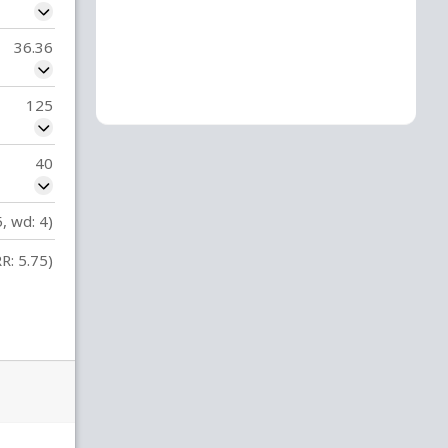
36.36
125
40
5, wd: 4)
R: 5.75)