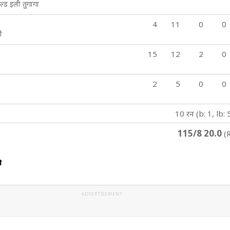
ोल्ड इली तुगागा
4
11
0
0
ी
15
12
2
0
2
5
0
0
10 रन (b: 1, lb: 
115/8 20.0
(R
ी
ADVERTISEMENT