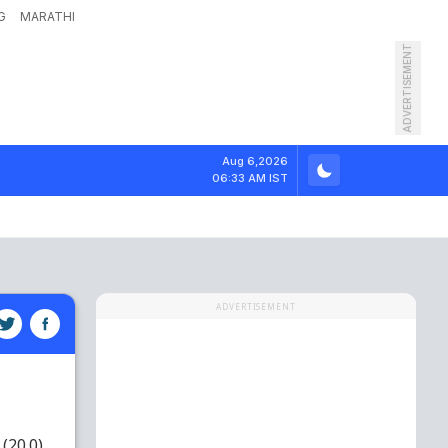
G
MARATHI
ADVERTISEMENT
Aug 6,2026
06:33 AM IST
ADVERTISEMENT
(20.0)