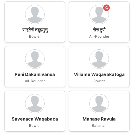
C
साइटेरी तबुइसुलु
सेरु टुपौ
Bowler
All-Rounder
Peni Dakainivanua
Viliame Waqavakatoga
All-Rounder
Bowler
Savenaca Waqabaca
Manase Ravula
Bowler
Batsman