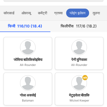
स्कोरकार्ड
ओवरव्यू
कमेंट्री
ग्राफ्स
प्लेइंग इलेवन
तुलना
फिजी
116/10 (18.4)
फिलीपींस
117/6 (18.2)
जोसिया बालिकिकोइबिया
पेनी वुनिवाका
All-Rounder
All-Rounder
wk
नोआ अकावेई
मेटुइसेला बीताकि
Batsman
Wicket Keeper