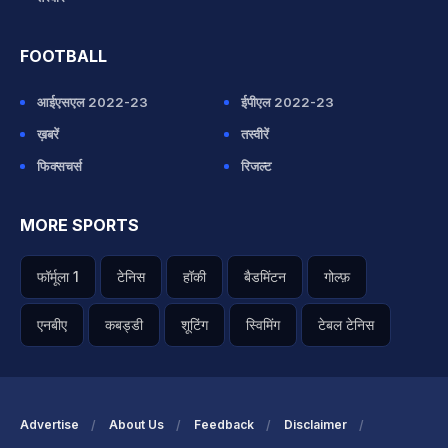
FOOTBALL
आईएसएल 2022-23
ईपीएल 2022-23
ख़बरें
तस्वीरें
फिक्सचर्स
रिजल्ट
MORE SPORTS
फॉर्मूला 1
टेनिस
हॉकी
बैडमिंटन
गोल्फ़
एनबीए
कबड्डी
शूटिंग
स्विमिंग
टेबल टेनिस
Advertise
About Us
Feedback
Disclaimer