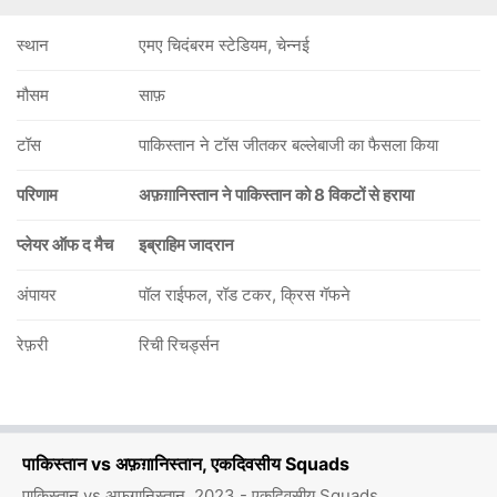
स्थान
एमए चिदंबरम स्टेडियम, चेन्नई
मौसम
साफ़
टॉस
पाकिस्तान ने टॉस जीतकर बल्लेबाजी का फैसला किया
परिणाम
अफ़ग़ानिस्तान ने पाकिस्तान को 8 विकटों से हराया
प्लेयर ऑफ द मैच
इब्राहिम जादरान
अंपायर
पॉल राईफल, रॉड टकर, क्रिस गॅफने
रेफ़री
रिची रिचर्ड्सन
पाकिस्तान vs अफ़ग़ानिस्तान, एकदिवसीय Squads
पाकिस्तान vs अफ़ग़ानिस्तान, 2023 - एकदिवसीय Squads