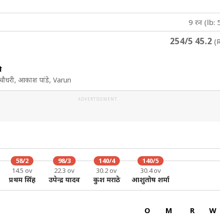
9 रन (lb: 
254/5 45.2
(R
ी
ज चौधरी, आकाश पांडे, Varun
ADVERTISEMENT
58/2
98/3
140/4
140/5
14.5 ov
22.3 ov
30.2 ov
30.4 ov
प्रथम सिंह
उपेन्द्र यादव
कुश मराठे
आशुतोष शर्मा
O
M
R
W