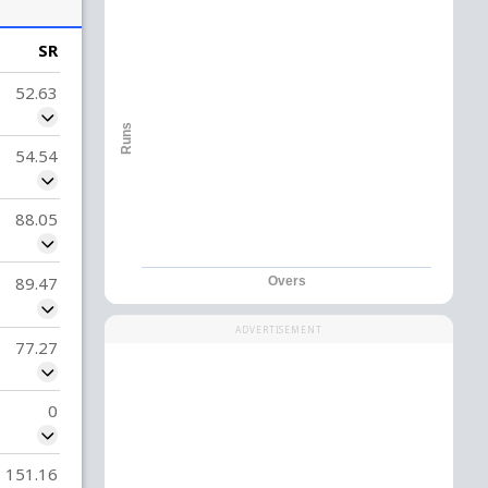
SR
52.63
Runs
54.54
88.05
89.47
Overs
ADVERTISEMENT
77.27
0
151.16