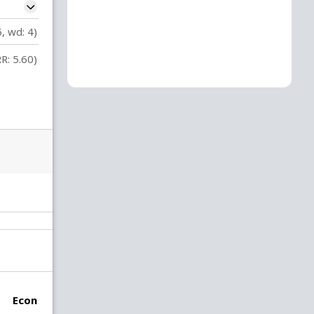
5, wd: 4)
R: 5.60)
Econ