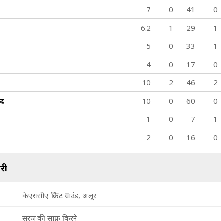
223/9
251/10
7
0
41
0
47.3 ov
49.5 ov
ब्रत प्रधान
सौम्या लेंका
6.2
1
29
1
5
0
33
1
4
0
17
0
10
2
46
2
मद
10
0
60
0
1
0
7
1
2
0
16
0
री
केएससीए क्रिकेट ग्राउंड, अलूर
सूरज की साफ़ किरने