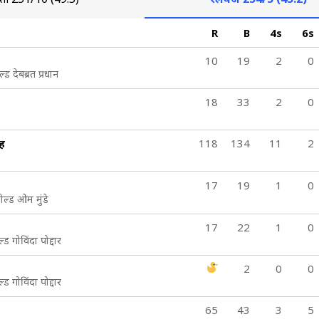
R
B
4s
6s
10
19
2
0
ड देबब्रत प्रधान
18
33
2
0
ंह
118
134
11
2
17
19
1
0
ोल्ड ओम मुंडे
17
22
1
0
्ड गोविंदा पोद्दार
2
0
0
्ड गोविंदा पोद्दार
65
43
3
5