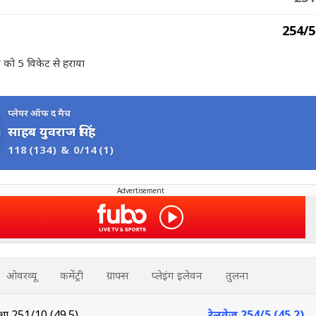
254/5
 को 5 विकेट से हराया
प्लेयर ऑफ द मैच
साहब युवराज सिंह
118
(134)
&
0/14
(1)
Advertisement
ओवरव्यू
कमेंट्री
ग्राफ्स
प्लेइंग इलेवन
तुलना
शा
251/10 (49.5)
रेलवेज
254/5 (45.2)