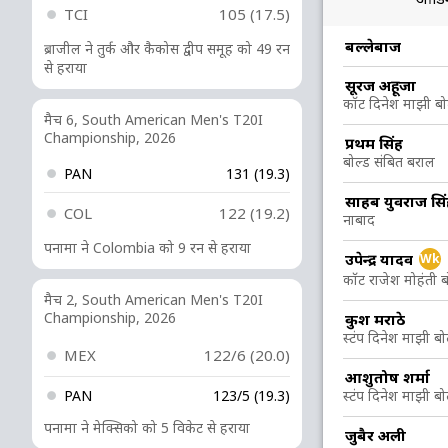
TCI
105 (17.5)
R
B
4s
6s
SR
बल्लेबाज
ब्राजील ने तुर्क और कैकोस द्वीप समूह को 49 रन
से हराया
19
20
3
0
95
सूरज अहूजा
कॉट दिनेश माझी बोल्
मैच 6, South American Men's T20I
Championship, 2026
7
16
1
0
43.75
प्रथम सिंह
बोल्ड संबित बराल
PAN
131 (19.3)
23
43
2
0
53.48
साहब युवराज सि
COL
122 (19.2)
नाबाद
पनामा ने Colombia को 9 रन से हराया
19
30
2
0
63.33
उपेन्द्र यादव
Wk
कॉट राजेश मोहंती ब
मैच 2, South American Men's T20I
Championship, 2026
43
48
2
1
89.58
कुश मराठे
स्टंप दिनेश माझी बोल
MEX
122/6 (20.0)
50
65
3
1
76.92
आशुतोष शर्मा
PAN
123/5 (19.3)
स्टंप दिनेश माझी बोल
पनामा ने मेक्सिको को 5 विकेट से हराया
जुबैर अली
15
28
0
0
53.57