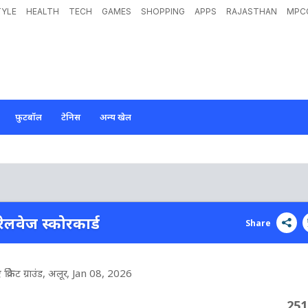
TYLE
HEALTH
TECH
GAMES
SHOPPING
APPS
RAJASTHAN
MPC
फ़ुटबॉल
टेनिस
अन्य खेल
लवेज स्कोरकार्ड
Share
रिकेट ग्राउंड, अलूर
, Jan 08, 2026
251