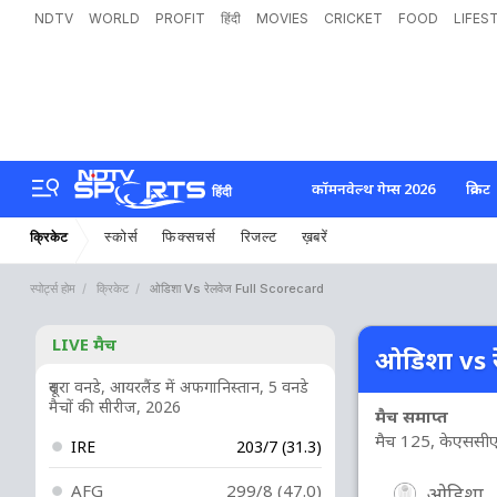
NDTV
WORLD
PROFIT
हिंदी
MOVIES
CRICKET
FOOD
LIFES
कॉमनवेल्थ गेम्स 2026
क्रिकेट
हिंदी
स्कोर्स
फिक्सचर्स
रिजल्ट
ख़बरें
क्रिकेट
स्पोर्ट्स होम
क्रिकेट
ओडिशा Vs रेलवेज Full Scorecard
LIVE मैच
ओडिशा vs रे
दूसरा वनडे, आयरलैंड में अफगानिस्तान, 5 वनडे
मैचों की सीरीज, 2026
मैच समाप्त
मैच 125, केएससीए क्
IRE
203/7 (31.3)
AFG
299/8 (47.0)
ओडिशा