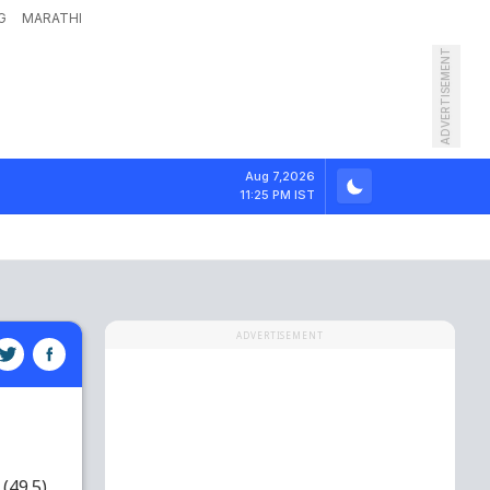
G
MARATHI
ADVERTISEMENT
Aug 7,2026
11:25 PM IST
ADVERTISEMENT
(49.5)