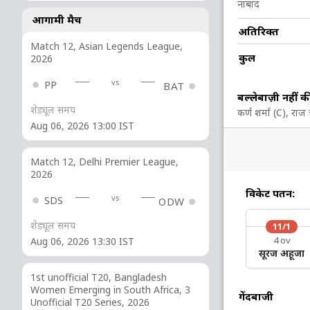
नाबाद
आगामी मैच
अतिरिक्त
56
36
5
4
155.55
Match 12, Asian Legends League,
कुल
2026
6
8
0
0
75
vs
PP
BAT
बल्लेबाज़ी नहीं क
शेड्यूल समय
6
4
1
0
150
कर्ण शर्मा (C), रा
Aug 06, 2026 13:00 IST
1
2
0
0
50
Match 12, Delhi Premier League,
2026
6 रन (lb: 1, wd: 4, nb: 1)
विकेट पतन:
vs
SDS
ODW
251/10 49.5
(RR: 5.04)
शेड्यूल समय
11/1
4 ov
Aug 06, 2026 13:30 IST
सूरज अहूजा
1st unofficial T20, Bangladesh
Women Emerging in South Africa, 3
गेंदबाजी
Unofficial T20 Series, 2026