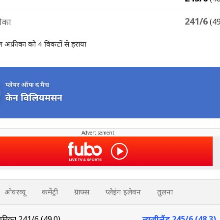
241/6
रीका
(4
्षिण अफ्रीका को 4 विकटों से हराया
प्लेयर ऑफ द मैच
केन विलियमसन
Advertisement
ओवरव्यू
कमेंट्री
ग्राफ्स
प्लेइंग इलेवन
तुलना
अफ्रीका
241/6 (49.0)
न्यूजीलैंड
245/6 (48.3)