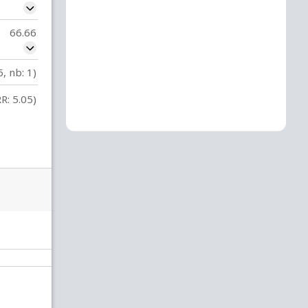
66.66
6, nb: 1)
R: 5.05)