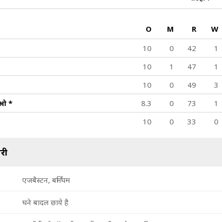
O
M
R
W
10
0
42
1
10
1
47
1
10
0
49
3
वेओ
*
8.3
0
73
1
10
0
33
0
री
एजबैस्टन, बर्मिंघम
घने बादल छाये है