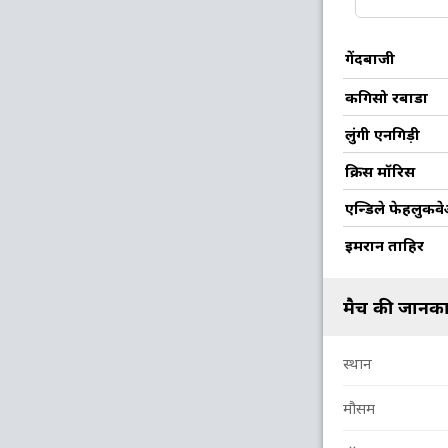
10
2
34
0
3.4
गेंदबाजी
10
0
63
1
6.3
कगिसो रबाडा
10
0
59
3
5.9
लुंगी एनगिड़ी
10
0
33
1
3.3
क्रिस मॉरिस
9
0
45
1
5
एन्डिले फेहलुक
इमरान ताहिर
मैच की जानका
स्थान
मौसम