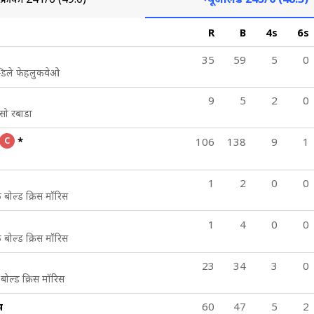
R
B
4s
6s
35
59
5
0
्डिले फेहलुकवेओ
9
5
2
0
सो रबाडा
*
C
106
138
9
1
1
2
0
0
 बोल्ड क्रिस मॉरिस
1
4
0
0
 बोल्ड क्रिस मॉरिस
23
34
3
0
ल्ड क्रिस मॉरिस
म
60
47
5
2