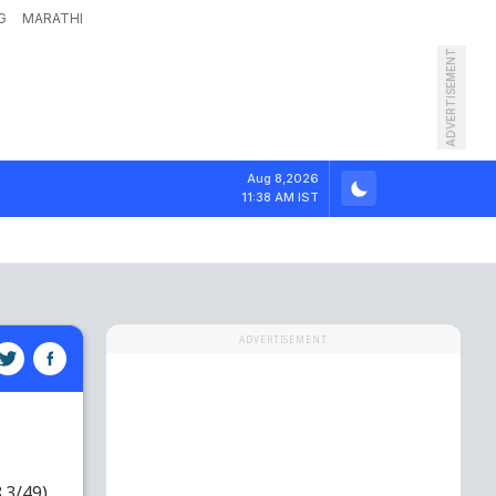
G
MARATHI
ADVERTISEMENT
Aug 8,2026
11:38 AM IST
ADVERTISEMENT
8.3/49)