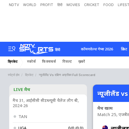
NDTV
WORLD
PROFIT
हिंदी
MOVIES
CRICKET
FOOD
LIFES
कॉमनवेल्थ गेम्स 2026
क्रिकेट
हिंदी
स्कोर्स
फिक्सचर्स
रिजल्ट
ख़बरें
क्रिकेट
स्पोर्ट्स होम
क्रिकेट
न्यूजीलैंड Vs दक्षिण अफ्रीका Full Scorecard
LIVE मैच
न्यूजीलैंड v
मैच 31, आईसीसी सीडब्ल्यूसी चैलेंज लीग बी,
2024-26
मैच खत्म
Match 25, एजबैस्टन
TAN
न्यूजीलैंड
UGA
0/0 (0.0)