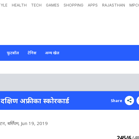
TYLE
HEALTH
TECH
GAMES
SHOPPING
APPS
RAJASTHAN
MPC
फ़ुटबॉल
टेनिस
अन्य खेल
s दक्षिण अफ्रीका स्कोरकार्ड
Share
, बर्मिंघम
, Jun 19, 2019
245/6
(4