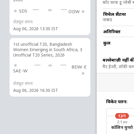
कॉट फाफ डू प्लेसी ब
vs
SDS
ODW
6
7
1
0
85.71
मिचेल सैंटनर
नाबाद
शेड्यूल समय
Aug 06, 2026 13:30 IST
11 रन (lb: 7, wd: 4)
अतिरिक्त
241/6 49.0
कुल
(RR: 4.91)
1st unofficial T20, Bangladesh
Women Emerging in South Africa, 3
Unofficial T20 Series, 2026
बल्लेबाज़ी नहीं क
vs
BDW-E
मैट हेनरी, लॉकी फर्ग्यू
SAE-W
शेड्यूल समय
Aug 06, 2026 16:30 IST
136/4
208/5
218/6
विकेट पतन:
32.3 ov
44.5 ov
46.3 ov
ऐडेन मारक्रम
डेविड मिलर
एन्डिले
फेहलुकवेओ
12/1
2.1 ov
कॉलिन मुनरो
O
M
R
W
Econ