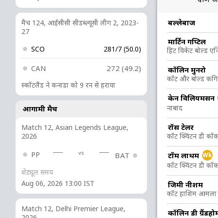
R
B
4s
6s
SR
बल्लेबाज
मैच 124, आईसीसी सीडब्ल्यूसी लीग 2, 2023-
27
मार्टिन गप्टिल
5
8
1
0
62.5
SCO
281/7 (50.0)
हिट विकेट बोल्ड एन
CAN
272 (49.2)
कॉलिन मुनरो
55
83
4
0
66.26
कॉट और बोल्ड कगि
स्कॉटलैंड ने कनाडा को 9 रन से हराया
केन विलियमसन
23
35
4
0
65.71
नाबाद
आगामी मैच
रॉस टेलर
Match 12, Asian Legends League,
38
55
4
0
69.09
2026
कॉट क्विंटन डी कॉक
vs
PP
टॉम लाथम
BAT
Wk
67
64
2
3
104.68
कॉट क्विंटन डी कॉक
शेड्यूल समय
Aug 06, 2026 13:00 IST
36
37
2
1
97.29
जिमी नीशम
कॉट हाशिम आमला बो
Match 12, Delhi Premier League,
5
0
0
0
कॉलिन डी ग्रैंडहो
2026