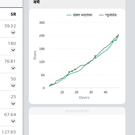
वर्म
SR
न्यूजीलैंड
दक्षिण अफ्रीका
300
59.32
240
180
180
Runs
76.81
120
60
50
0
10
20
30
40
25
Overs
ADVERTISEMENT
67.64
127.65