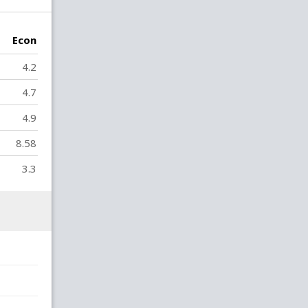
Econ
4.2
4.7
4.9
8.58
3.3