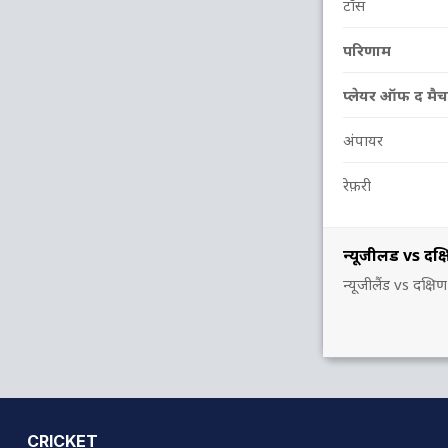
टॉस
परिणाम
प्लेयर ऑफ द मैच
अंपायर
रेफ़री
न्यूजीलैंड vs 
न्यूजीलैंड vs दक
CRICKET