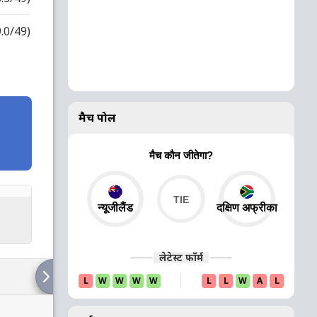
9.0/49)
मैच पोल
मैच कौन जीतेगा?
न्यूजीलैंड
दक्षिण अफ्रीका
लेटेस्ट फॉर्म
L
W
W
W
W
L
L
W
A
L