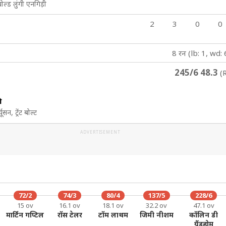
ोल्ड लुंगी एनगिड़ी
2
3
0
0
8 रन (lb: 1, wd: 
245/6 48.3
(R
ी
सन, ट्रेंट बोल्ट
ADVERTISEMENT
72/2
74/3
80/4
137/5
228/6
15 ov
16.1 ov
18.1 ov
32.2 ov
47.1 ov
मार्टिन गप्टिल
रॉस टेलर
टॉम लाथम
जिमी नीशम
कॉलिन डी
ग्रैंडहोम