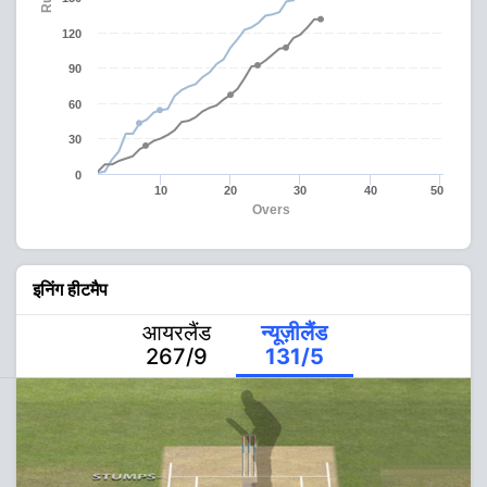
120
90
60
30
0
10
20
30
40
50
Overs
इनिंग हीटमैप
आयरलैंड
न्यूज़ीलैंड
267/9
131/5