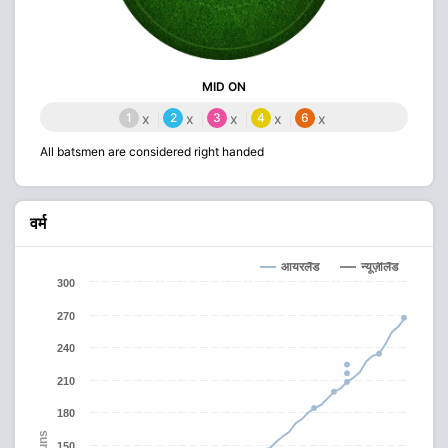
MID ON
1
x
2
x
3
x
4
x
6
x
All batsmen are considered right handed
वर्म
आयरलैंड
न्यूज़ीलैंड
300
270
240
210
180
Runs
150