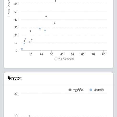
Balls Faced
60
50
40
30
20
10
0
10
20
30
40
50
60
70
80
Runs Scored
मैनहट्टन
न्यूज़ीलैंड
आयरलैंड
20
15