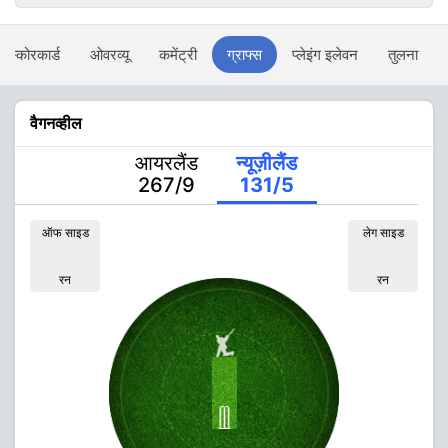
स्कोरकार्ड
ओवरव्यू
कमेंट्री
ग्राफ्स
प्लेइंग इलेवन
तुलना
वैगनव्हील
आयरलैंड
न्यूज़ीलैंड
267/9
131/5
ऑफ साइड
लेग साइड
रन
रन