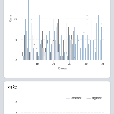
Runs
10
5
0
10
20
30
40
50
Overs
रन रेट
आयरलैंड
न्यूज़ीलैंड
8
7