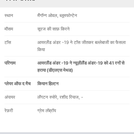
स्थान
मैंगॉन्ग ओवल, ब्लूमफोन्टेन
मौसम
सूरज की साफ़ किरने
टॉस
आयरलैंड अंडर -19 ने टॉस जीतकर बल्लेबाजी का फैसला
किया
परिणाम
आयरलैंड अंडर -19 ने न्यूज़ीलैंड अंडर-19 को 41 रनों से
हराया (डीएलएस मेथड)
प्लेयर ऑफ द मैच
कियान हिल्टन
अंपायर
लॅंगटन रुसेरे, रशीद रियाज, -
रेफ़री
ग्रेम लॅब्रॉय