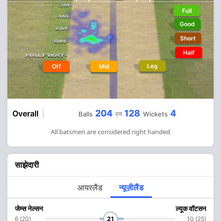
Full
Good
Short
Half
Leg
Off
Mid
204
128
4
Overall
Balls
रन
Wickets
All batsmen are considered right handed
साझेदारी
आयरलैंड
न्यूज़ीलैंड
जेम्स नेल्सन
ल्यूक वॉटसन
6 (20)
21
10 (25)