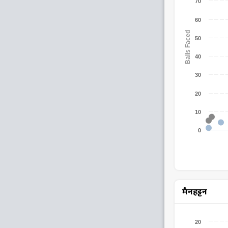
70
60
Balls Faced
50
40
30
20
10
0
मैनहट्टन
20