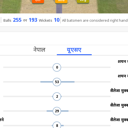
255
193
10
Balls
रन
Wickets
All batsmen are considered right han
नेपाल
यूएसए
शयन ज
0
शयन ज
53
सैतेजा मुक
2
सैतेजा मुक
29
जने
सैतेजा मुक
8