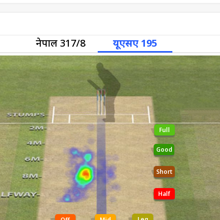
नेपाल 317/8
यूएसए 195
Full
Good
Short
Half
Leg
Off
Mid