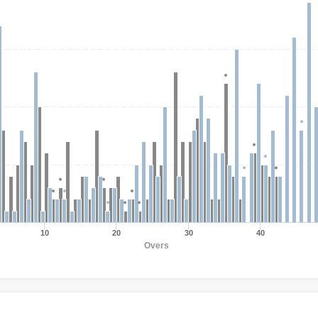
10
20
30
40
Overs