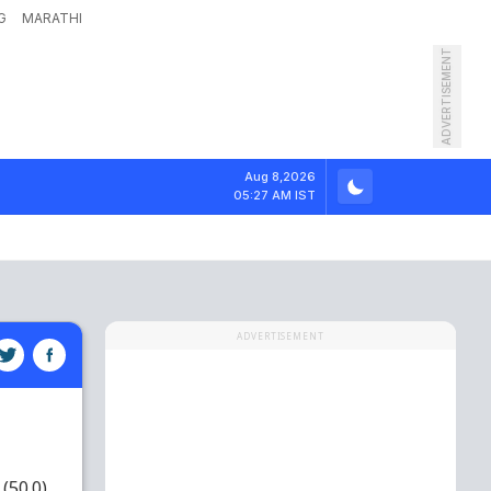
G
MARATHI
ADVERTISEMENT
Aug 8,2026
05:27 AM IST
ADVERTISEMENT
(50.0)