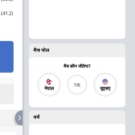
(41.2)
मैच पोल
मैच कौन जीतेगा?
नेपाल
यूएसए
वर्म