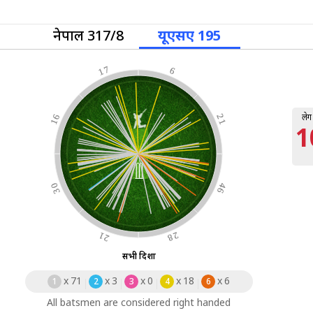
नेपाल 317/8
यूएसए 195
17
6
लेग
16
21
1
30
46
21
28
सभी दिशा
x
71
x
3
x
0
x
18
x
6
1
2
3
4
6
All batsmen are considered right handed