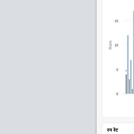
15
Runs
10
5
0
रन रेट