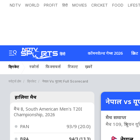
NDTV
WORLD
PROFIT
हिंदी
MOVIES
CRICKET
FOOD
LIFES
कॉमनवेल्थ गेम्स 2026
क्रिकेट
हिंदी
स्कोर्स
फिक्सचर्स
रिजल्ट
ख़बरें
क्रिकेट
स्पोर्ट्स होम
क्रिकेट
नेपाल Vs यूएसए Full Scorecard
हालिया मैच
नेपाल vs यू
मैच 8, South American Men's T20I
Championship, 2026
मैच समाप्त
मैच 109, त्रिभुवन यून
PAN
93/9 (20.0)
नेपाल
BRA
94/3 (13.3)