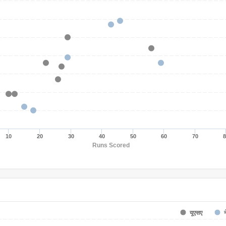
10
20
30
40
50
60
70
Runs Scored
यूएसए