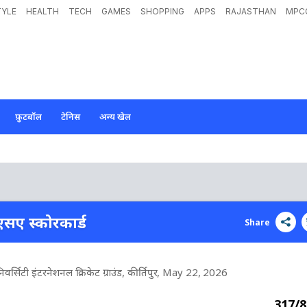
TYLE
HEALTH
TECH
GAMES
SHOPPING
APPS
RAJASTHAN
MPC
फ़ुटबॉल
टेनिस
अन्य खेल
एसए स्कोरकार्ड
Share
िवर्सिटी इंटरनेशनल क्रिकेट ग्राउंड, कीर्तिपुर
, May 22, 2026
317/8