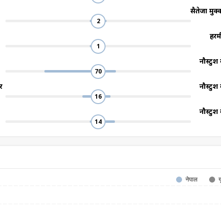
सैतेजा मुक
2
हरम
1
नौस्टुश 
70
र
नौस्टुश 
16
नौस्टुश 
14
नेपाल
य