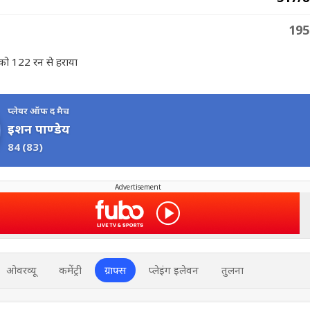
195
 को 122 रन से हराया
प्लेयर ऑफ द मैच
इशन पाण्डेय
84
(83)
Advertisement
ओवरव्यू
कमेंट्री
ग्राफ्स
प्लेइंग इलेवन
तुलना