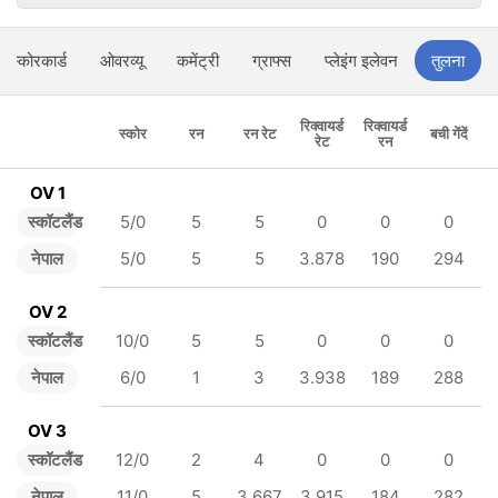
स्कोरकार्ड
ओवरव्यू
कमेंट्री
ग्राफ्स
प्लेइंग इलेवन
तुलना
रिक्वायर्ड
रिक्वायर्ड
स्कोर
रन
रन रेट
बची गेंदें
रेट
रन
OV 1
स्कॉटलैंड
5/0
5
5
0
0
0
नेपाल
5/0
5
5
3.878
190
294
OV 2
स्कॉटलैंड
10/0
5
5
0
0
0
नेपाल
6/0
1
3
3.938
189
288
OV 3
स्कॉटलैंड
12/0
2
4
0
0
0
नेपाल
11/0
5
3.667
3.915
184
282