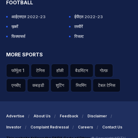
FOOTBALL
आईएसएल 2022-23
ईपीएल 2022-23
ख़बरें
तस्वीरें
फिक्सचर्स
रिजल्ट
MORE SPORTS
फॉर्मूला 1
टेनिस
हॉकी
बैडमिंटन
गोल्फ़
एनबीए
कबड्डी
शूटिंग
स्विमिंग
टेबल टेनिस
Advertise
About Us
Feedback
Disclaimer
Investor
Complaint Redressal
Careers
Contact Us