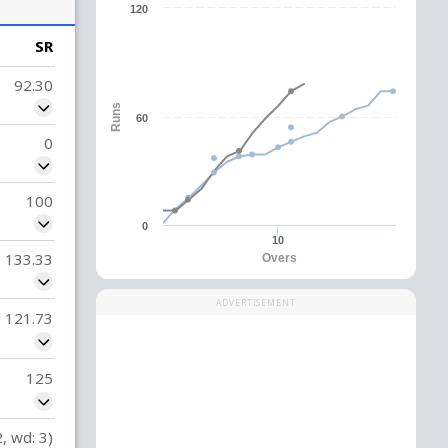
120
SR
92.30
Runs
60
0
100
0
10
133.33
Overs
ADVERTISEMENT
121.73
125
2, wd: 3)