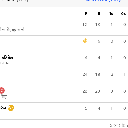
R
B
4s
6s
12
13
1
0
ल्ड मेहबूब अली
6
0
0
इटिंगेल
4
4
1
0
द अजमल
24
18
2
1
C
28
23
3
0
सिंह
ारेल
Wk
5
4
1
0
5 रन (lb: 