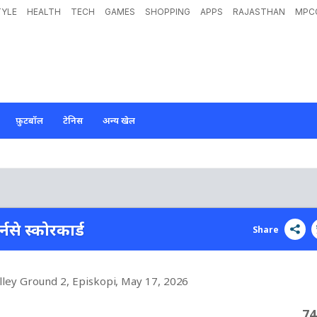
TYLE
HEALTH
TECH
GAMES
SHOPPING
APPS
RAJASTHAN
MPC
फ़ुटबॉल
टेनिस
अन्य खेल
र्नसे स्कोरकार्ड
Share
lley Ground 2, Episkopi
, May 17, 2026
74