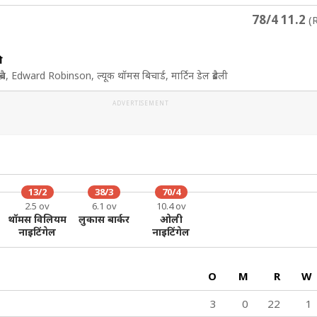
78/4 11.2
(R
ी
ब्रैच, Edward Robinson, ल्यूक थॉमस बिचार्ड, मार्टिन डेल ब्रैडली
ADVERTISEMENT
13/2
38/3
70/4
2.5 ov
6.1 ov
10.4 ov
थॉमस विलियम
लुकास बार्कर
ओली
नाइटिंगेल
नाइटिंगेल
O
M
R
W
3
0
22
1