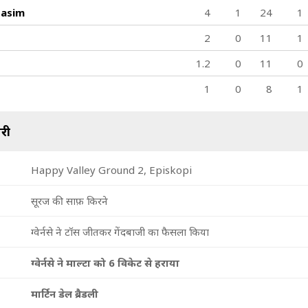
60/9
74/10
asim
4
1
24
1
15 ov
18.2 ov
अजिन सोमन
जसविंदर सिंह
2
0
11
1
1.2
0
11
0
1
0
8
1
री
Happy Valley Ground 2, Episkopi
सूरज की साफ़ किरने
ग्वेर्नसे ने टॉस जीतकर गेंदबाजी का फैसला किया
ग्वेर्नसे ने माल्टा को 6 विकेट से हराया
मार्टिन डेल ब्रैडली