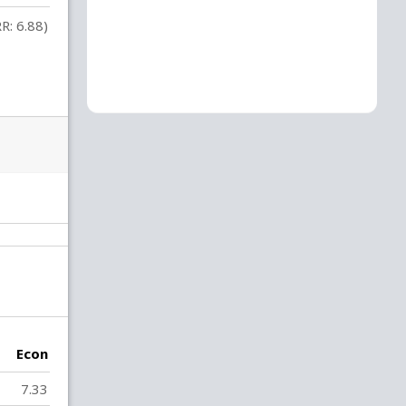
R: 6.88)
Econ
7.33