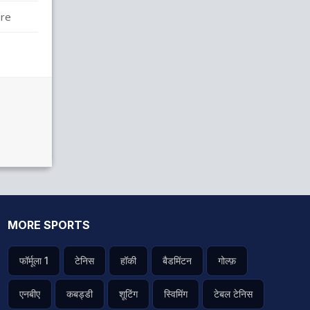
ire
MORE SPORTS
फॉर्मूला 1
टेनिस
हॉकी
बैडमिंटन
गोल्फ़
एनबीए
कबड्डी
शूटिंग
स्विमिंग
टेबल टेनिस