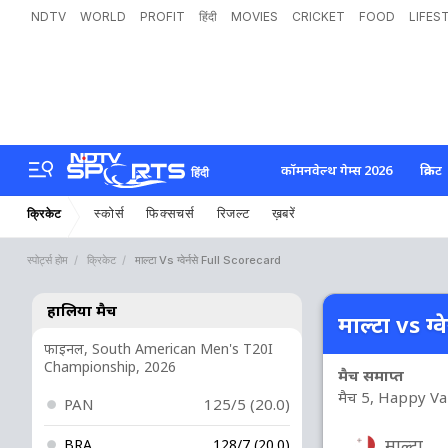
NDTV
WORLD
PROFIT
हिंदी
MOVIES
CRICKET
FOOD
LIFES
कॉमनवेल्थ गेम्स 2026
क्रिकेट
हिंदी
स्कोर्स
फिक्सचर्स
रिजल्ट
ख़बरें
क्रिकेट
स्पोर्ट्स होम
क्रिकेट
माल्टा Vs ग्वेर्नसे Full Scorecard
हालिया मैच
माल्टा vs ग्वे
फाइनल, South American Men's T20I
Championship, 2026
मैच समाप्त
मैच 5, Happy Va
PAN
125/5 (20.0)
माल्टा
BRA
128/7 (20.0)