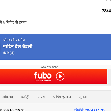
78/4
ा को 6 विकेट से हराया
प्लेयर ऑफ द मैच
मार्टिन डेल ब्रैडली
4/9
(4)
Advertisement
ओवरव्यू
कमेंट्री
ग्राफ्स
प्लेइंग इलेवन
तुलना
्टा
74/10 (18.2)
ग्वेर्नसे
78/4 (11.2)