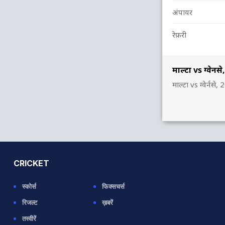
अंपायर
रेफ़री
माल्टा vs ग्वेर्
माल्टा vs ग्वेर्न
CRICKET
स्कोर्स
फिक्सचर्स
रिजल्ट
ख़बरें
तस्वीरें