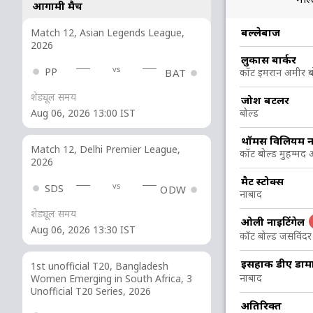
आगामी मैच
R
B
4s
6s
SR
बल्लेबाज
Match 12, Asian Legends League,
2026
लुकास बार्कर
26
26
3
1
100
vs
PP
कॉट इमरान अमीर बो
BAT
शेड्यूल समय
जोश बटलर
1
6
0
0
16.66
बोल्ड
Aug 06, 2026 13:00 IST
थॉमस विलियम ना
1
3
0
0
33.33
Match 12, Delhi Premier League,
कॉट बोल्ड मुहम्म
2026
मैट स्टोक्स
1
0
0
0
vs
SDS
ODW
नाबाद
शेड्यूल समय
ओली नाइटिंगेल
6
19
0
0
31.57
Aug 06, 2026 13:30 IST
कॉट बोल्ड जसविंदर 
इसहाक डीए डाम
2
3
0
0
66.66
1st unofficial T20, Bangladesh
नाबाद
Women Emerging in South Africa, 3
Unofficial T20 Series, 2026
3
0
0
0
अतिरिक्त