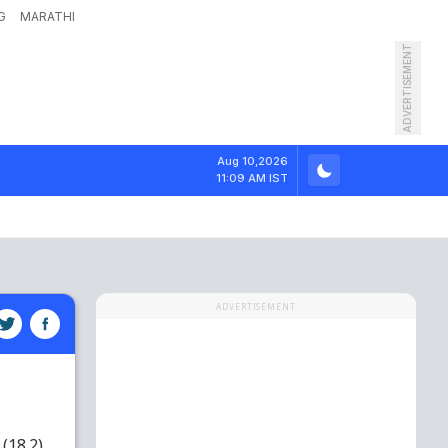
G
MARATHI
ADVERTISEMENT
Aug 10,2026
11:09 AM IST
ADVERTISEMENT
(18.2)