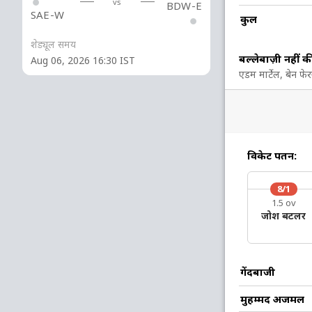
vs
BDW-E
SAE-W
कुल
1
4
0
0
25
शेड्यूल समय
बल्लेबाज़ी नहीं क
Aug 06, 2026 16:30 IST
17
23
1
0
73.91
एडम मार्टेल, बेन फेर
8
14
0
1
57.14
3
10
0
0
30
विकेट पतन:
8/1
9 रन (lb: 1, wd: 6, nb: 2)
1.5 ov
जोश बटलर
74/10 18.2
(RR: 4.04)
गेंदबाजी
मुहम्मद अजमल