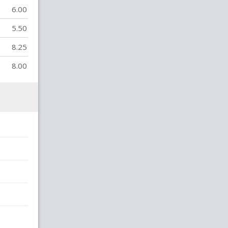
6.00
5.50
8.25
8.00