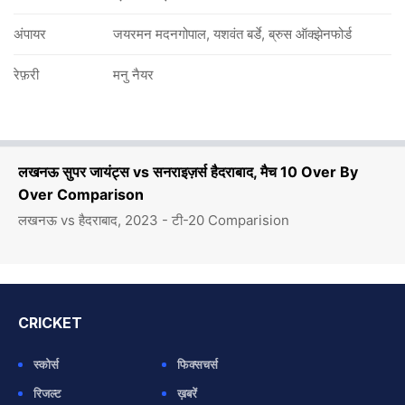
अंपायर
जयरमन मदनगोपाल, यशवंत बर्डे, ब्रुस ऑक्झेनफोर्ड
रेफ़री
मनु नैयर
लखनऊ सुपर जायंट्स vs सनराइज़र्स हैदराबाद, मैच 10 Over By
Over Comparison
लखनऊ vs हैदराबाद, 2023 - टी-20 Comparision
CRICKET
स्कोर्स
फिक्सचर्स
रिजल्ट
ख़बरें