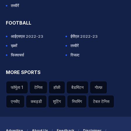
तस्वीरें
FOOTBALL
आईएसएल 2022-23
ईपीएल 2022-23
ख़बरें
तस्वीरें
फिक्सचर्स
रिजल्ट
MORE SPORTS
फॉर्मूला 1
टेनिस
हॉकी
बैडमिंटन
गोल्फ़
एनबीए
कबड्डी
शूटिंग
स्विमिंग
टेबल टेनिस
Advertise
About Us
Feedback
Disclaimer