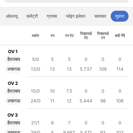
ओवरव्यू
कमेंट्री
ग्राफ्स
प्लेइंग इलेवन
समाचार
तुलना
रिक्वायर्ड
रिक्वायर्ड
स्कोर
रन
रन रेट
बची गेंदें
रेट
रन
OV 1
हैदराबाद
5/0
5
5
0
0
0
लखनऊ
13/0
13
13
5.737
109
114
OV 2
हैदराबाद
15/0
10
7.5
0
0
0
लखनऊ
24/0
11
12
5.444
98
108
OV 3
हैदराबाद
21/1
6
7
0
0
0
लखनऊ
29/0
5
9.667
5.471
93
102