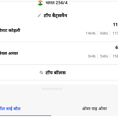
भारत 256/4
टॉप बैट्समैन
1
िराट कोहली
14
x4s
0
x6s
11
्रेयस अय्यर
3
x4s
5
x6s
15
टॉप बॉलर्स
ADVERTISEMENT
ॉल वाई बॉल
ओवर वाई ओवर