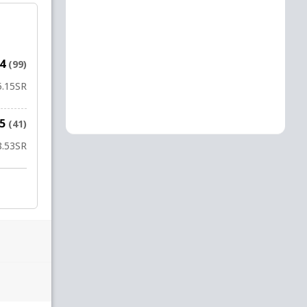
14
(99)
5.15
SR
65
(41)
8.53
SR