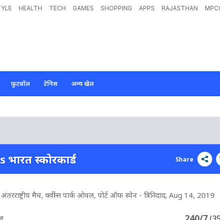
TYLE
HEALTH
TECH
GAMES
SHOPPING
APPS
RAJASTHAN
MPC
फ़ुटबॉल
टेनिस
अन्य खेल
vs भारत स्कोरकार्ड
Share
रराष्ट्रीय मैच, क्वींन्स पार्क ओवल, पोर्ट ऑफ स्पेन - त्रिनिदाद
, Aug 14, 2019
240/7
ीज
(3