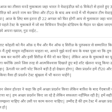
ज का तीसरा वनडे मुकाबला जहा भारत ने वेस्टइंडीज़ को 6 विकेटो से हारते हुए 3
सीरिज़ को अपने नाम कर लिया और टी20 के बाद अब वनडे में भी मेज़बान टीम वेस्ट
दिया| आज के लिए बस इतना ही 22 अगस्त को फिर होगी आप से मुलाकात जहा भा
े पहले टेस्ट के मुकाबले में जो सर विवियन रिचर्ड्स स्टेडियम के मैदान पर खेला जाए
े अपना ख्याल, गुड नाईट...
राट कोहली को मैन ऑफ़ द मैच और मैन ऑफ द सिरीज़ के पुरुस्कार से सम्मानित क
ि मैं तुम्हे मायूस नहीं करना चाहता था, आपने मुझे वर्ल्ड कप के वक्त पूछा था कि त
 कब कर करोगे और इसी सिरीज़ में मैंने वो कर दिया| लेकिन आज के मुकाबले का पूरा 
ूँगा क्योंकि उसने जिस तरह से आत्मविश्वास दिखाते हुए बड़े शॉट खेलना चालू किया उ
ा| ऊँगली पर लगी चोट कितने बड़ी है हो देखना होगा| जैसा प्रदर्शन हमें टी20 औ
किया वैसा ही प्रदर्शन टेस्ट श्रुंखला में भी करना चाहेंगे|
तान जेसन होल्डर ने कहा कि हमें अच्छा प्रदर्शन किया लेकिन बारिश के बाद गेंदबाजी
या था| हम अच्छा प्रदर्शन किए जा रहे है लेकिन सफलता नहीं मिल रही है| हमें सह
समझना चाहिए और उसी पर काम करना चाहिए| उम्मीद है की हम टेस्ट में अच्छा प्रदर
ल हो|