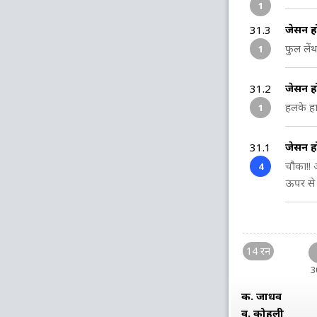
1
जेसन ह
31.3
फुल लें
1
जेसन ह
31.2
हलके हा
1
जेसन ह
31.1
चौका!! 
4
ऊपर से 
14 रन
3
क. जाधव
व. कोहली