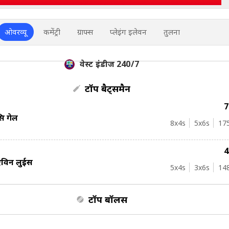
ओवरव्यू
कमेंट्री
ग्राफ्स
प्लेइंग इलेवन
तुलना
वेस्ट इंडीज 240/7
टॉप बैट्समैन
्रिस गेल
8
x4s
5
x6s
17
विन लुईस
5
x4s
3
x6s
14
टॉप बॉलर्स