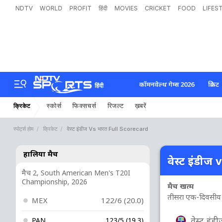
NDTV
WORLD
PROFIT
हिंदी
MOVIES
CRICKET
FOOD
LIFES
कॉमनवेल्थ गेम्स 2026
क्रिकेट
हिंदी
स्कोर्स
फिक्सचर्स
रिजल्ट
ख़बरें
क्रिकेट
स्पोर्ट्स होम
क्रिकेट
वेस्ट इंडीज Vs भारत Full Scorecard
हालिया मैच
वेस्ट इंडीज 
मैच 2, South American Men's T20I
Championship, 2026
मैच खत्म
तीसरा एक-दिवसीय अंत
MEX
122/6 (20.0)
वेस्ट इंड
PAN
123/5 (19.3)