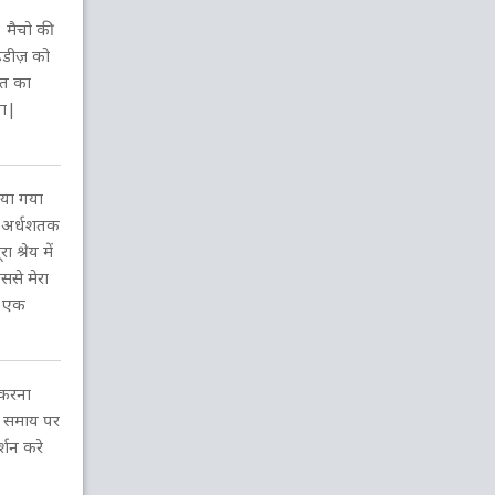
ज. होल्डर
to
व. कोहली
क. जाधव
32 OV
 मैचो की
10 रन
इंडीज़ को
4
1
1
1
2
रत का
31.1
31.2
31.3
31.4
31.5
गा|
क. रोच
to
क. जाधव
व. कोहली
31 OV
14 रन
1
4
4
1
0
30.1
30.2
30.3
30.4
30.5
िया गया
ुम अर्धशतक
रॉसटनचेज़
to
क. जाधव
व. कोहली
30 OV
श्रेय में
ससे मेरा
9 रन
1
1
6
1
0
र एक
29.1
29.2
29.3
29.4
29.5
क. रोच
to
व. कोहली
श. अय्यर
क. जाधव
29 OV
3 रन
W
1
1
 करना
0
0
28.1
28.2
28.3
28.4
28.5
ी समाय पर
्शन करे
रॉसटनचेज़
to
व. कोहली
श. अय्यर
28 OV