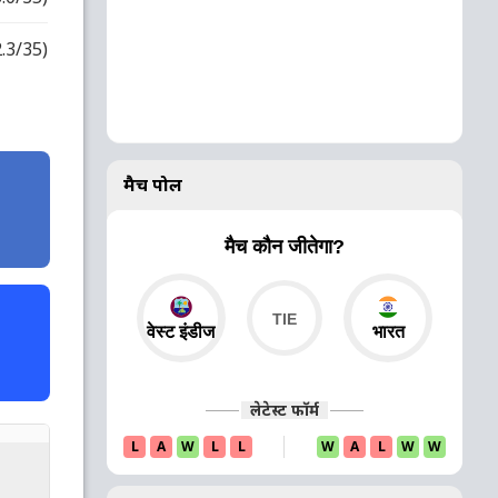
2.3/35)
मैच पोल
मैच कौन जीतेगा?
वेस्ट इंडीज
भारत
लेटेस्ट फॉर्म
L
A
W
L
L
W
A
L
W
W