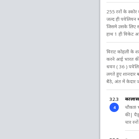
255 रनों के स्कोर
जल्द ही पवेलियन ब
जिसमे उसके लिए स
हाथ 1 ही विकेट आय
विराट कोहली के शत
करने आई भारत की 
धवन ( 36 ) पवेलि
लगते हुए शानदार 
बैठे, अंत में केद
कार्लोस
32.3
चौका!! 
4
की| पैड
चार रनो