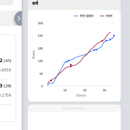
वर्म
वेस्ट इंडीज
भारत
300
240
180
Runs
72
(41)
120
5.60
SR
60
43
(29)
0
10
20
30
8.27
SR
Overs
ADVERTISEMENT