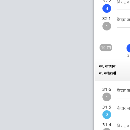
32.2
विराट क
4
32.1
केदार ज
1
10 रन
3
क. जाधव
व. कोहली
31.6
केदार ज
1
31.5
केदार ज
2
31.4
विराट क