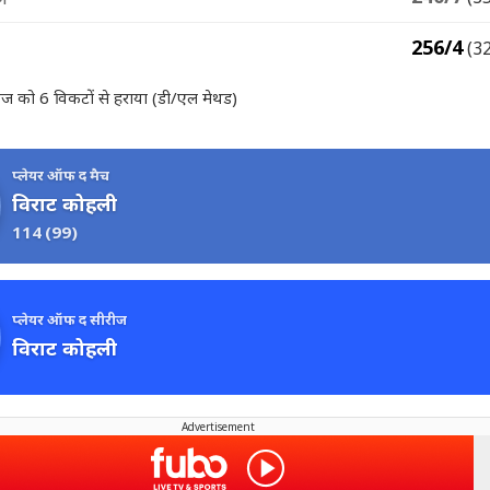
256/4
(3
ंडीज को 6 विकटों से हराया (डी/एल मेथड)
प्लेयर ऑफ द मैच
विराट कोहली
114
(99)
प्लेयर ऑफ द सीरीज
विराट कोहली
Advertisement