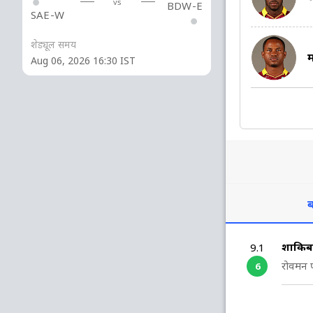
vs
BDW-E
SAE-W
शेड्यूल समय
म
Aug 06, 2026 16:30 IST
ब
शाकिब
9.1
रोवमन 
6