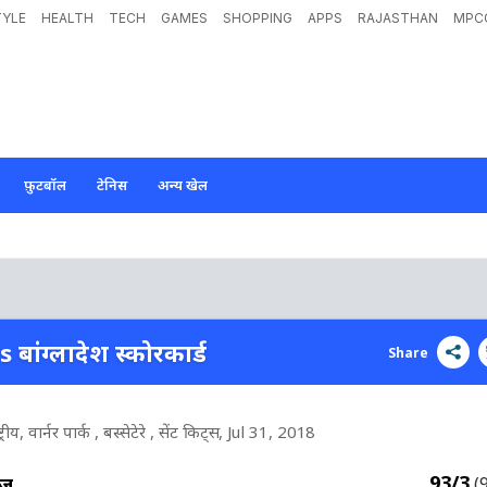
TYLE
HEALTH
TECH
GAMES
SHOPPING
APPS
RAJASTHAN
MPC
फ़ुटबॉल
टेनिस
अन्य खेल
s बांग्लादेश स्कोरकार्ड
Share
रीय, वार्नर पार्क , बस्सेटेरे , सेंट किट्स
, Jul 31, 2018
93/3
ीज
(