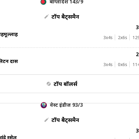
बांग्लादेश 143/9
टॉप बैट्समैन
हमूदुल्लाह
3
x4s
2
x6s
12
लिटन दास
3
x4s
0
x6s
11
टॉप बॉलर्स
वेस्ट इंडीज 93/3
टॉप बैट्समैन
ंद्रे रसेल