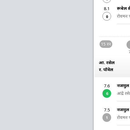
रूबेल ह
8.1
रोवमन प
0
15 रन
आ. रसेल
र. पॉवेल
नजमुल इ
7.6
आंद्रे 
6
नजमुल 
7.5
रोवमन प
1