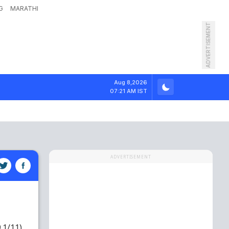
G
MARATHI
ADVERTISEMENT
Aug 8,2026
07:21 AM IST
ADVERTISEMENT
9.1/11)