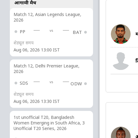
आगामी मैच
Match 12, Asian Legends League,
2026
vs
PP
BAT
म
शेड्यूल समय
Aug 06, 2026 13:00 IST
Match 12, Delhi Premier League,
2026
vs
SDS
ODW
शेड्यूल समय
Aug 06, 2026 13:30 IST
1st unofficial T20, Bangladesh
Women Emerging in South Africa, 3
Unofficial T20 Series, 2026
आ