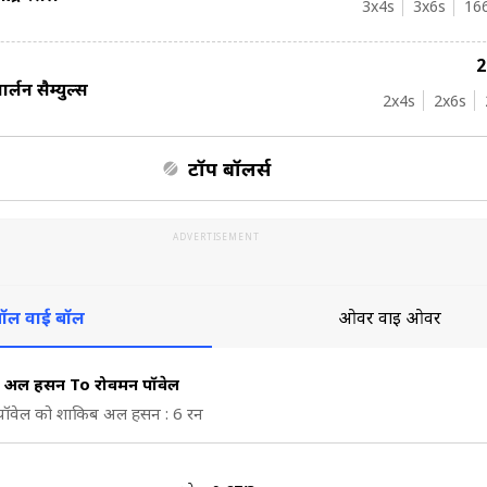
3
x4s
3
x6s
16
ार्लन सैम्युल्स
2
x4s
2
x6s
टॉप बॉलर्स
ADVERTISEMENT
ॉल वाई बॉल
ओवर वाई ओवर
 अल हसन To रोवमन पॉवेल
पॉवेल को शाकिब अल हसन : 6 रन