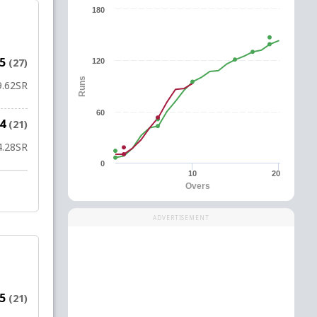
180
35
(27)
120
Runs
9.62
SR
60
24
(21)
4.28
SR
0
10
20
Overs
ADVERTISEMENT
35
(21)