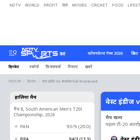
NDTV
WORLD
PROFIT
हिंदी
MOVIES
CRICKET
FOOD
LIFES
कॉमनवेल्थ गेम्स 2026
क्रिकेट
हिंदी
स्कोर्स
फिक्सचर्स
रिजल्ट
ख़बरें
क्रिकेट
स्पोर्ट्स होम
क्रिकेट
वेस्ट इंडीज Vs बांग्लादेश Full Scorecard
हालिया मैच
वेस्ट इंडीज v
मैच 8, South American Men's T20I
Championship, 2026
मैच खत्म
पहला टी-20 अंतर्राष्ट्
PAN
93/9 (20.0)
वेस्ट इंड
BRA
94/3 (13.3)