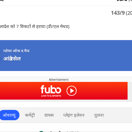
143/9
(2
ांग्लादेश को 7 विकटों से हराया (डी/एल मेथड)
प्लेयर ऑफ द मैच
आंद्रे रसेल
Advertisement
ओवरव्यू
कमेंट्री
ग्राफ्स
प्लेइंग इलेवन
तुलना