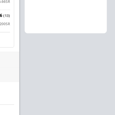
6.66
SR
26
(13)
200
SR
र. हुसैन
to
र. पॉवेल
आ. रसेल
9 OV
1 रन
1
0
0
0
0
8.1
8.2
8.3
8.4
8.5