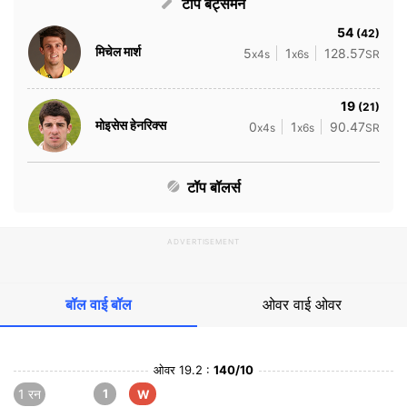
टॉप बैट्समैन
54
(42)
मिचेल मार्श
5
1
128.57
x4s
x6s
SR
19
(21)
मोइसेस हेनरिक्स
0
1
90.47
x4s
x6s
SR
टॉप बॉलर्स
ADVERTISEMENT
बॉल वाई बॉल
ओवर वाई ओवर
ओवर 19.2 :
140/10
1 रन
1
W