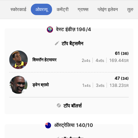
स्कोरकार्ड
ओवरव्यू
कमेंट्री
ग्राफ्स
प्लेइंग इलेवन
तुलना
वेस्ट इंडीज़ 196/4
टॉप बैट्समैन
61
(36)
शिमरॉन हेटमायर
2
4
169.44
x4s
x6s
SR
47
(34)
ड्वेन ब्रावो
1
3
138.23
x4s
x6s
SR
टॉप बॉलर्स
ऑस्ट्रेलिया 140/10