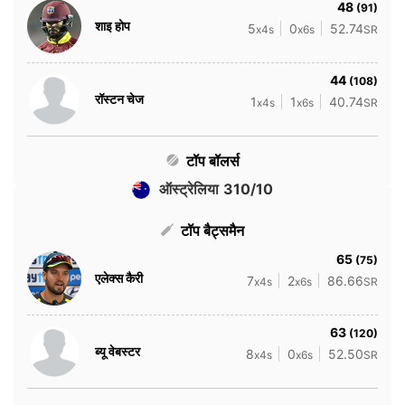
48
(91)
शाइ होप
5
0
52.74
x4s
x6s
SR
44
(108)
रॉस्टन चेज
1
1
40.74
x4s
x6s
SR
टॉप बॉलर्स
ऑस्ट्रेलिया 310/10
टॉप बैट्समैन
65
(75)
एलेक्स कैरी
7
2
86.66
x4s
x6s
SR
63
(120)
ब्यू वेबस्टर
8
0
52.50
x4s
x6s
SR