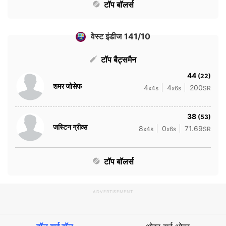
टॉप बॉलर्स
वेस्ट इंडीज 141/10
टॉप बैट्समैन
44
(22)
शमर जोसेफ
4
4
200
x4s
x6s
SR
38
(53)
जस्टिन ग्रीव्स
8
0
71.69
x4s
x6s
SR
टॉप बॉलर्स
ADVERTISEMENT