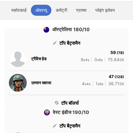
स्कोरकार्ड
ओवरव्यू
कमेंट्री
ग्राफ्स
प्लेइंग इलेवन
ऑस्ट्रेलिया 180/10
टॉप बैट्समैन
59
(78)
ट्रैविस हेड
9
0
75.64
x4s
x6s
SR
47
(128)
उस्मान ख्वाजा
4
1
36.71
x4s
x6s
SR
टॉप बॉलर्स
वेस्ट इंडीज 190/10
टॉप बैट्समैन