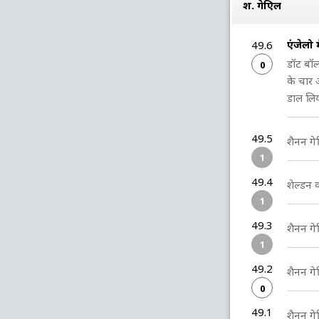
श. गेब्रिएल
एंजेलो 
49.6
डॉट बॉल
0
के चार ओ
डाल लिय
49.5
शैनन गेब
1
49.4
शेल्डन 
1
49.3
शैनन गेब
1
49.2
शैनन गेब
0
49.1
शैनन गेब