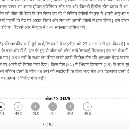
कारण एलन रन आउट होकर पवेलियन लौट गए और फिर से विंडीज़ टीम दबाव में आ
 टीम को जीत की रेखा के पार लेकर जा रहे थे लेकिन एंजेलो नैथ्युज़ ने अपने अनुभव 
 उन्हें पहली ही गेंद पर आउट किया और मैच को अपनी झोली में डाल लिया| इस दौर
ि रजिथा, वैंडरसे और मैथ्यूज ने 1-1 सफलता हासिल की|
की शतकीय पारी हुई व्यर्थ, श्रीलंका ने वेस्टइंडीज़ को 23 रन ऑन से हरा दिया है
के चार ओवरों में, हार के मुंह से जीत को छीन लाये श्रीलंकाई गेंदबाज़|इस रन चेज़ में
क गए| 339 रनों के लक्ष्य का पीछा करने उतरी विंडीज़ टीम की शुरुआत बेहद खरा
र पर अपने दो विकेट गंवा दिए| क्रिस गेल (35) ने शिम्रण हेटमायर (29) के साथ 
ूर लेकिन दोनों के बीच 49 रनों की साझेदारी के ठीक बाद गेल और हेटमायर दोनों
पर अपने 4 विकेट गँवा बैठी|
ओवर 50 :
315/9
1
1
1
0
0
0
9.1
49.2
49.3
49.4
49.5
49.6
7 (10)