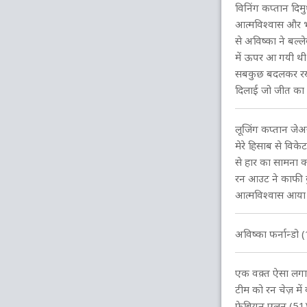
विनिंग कप्तान दि
आत्मविश्वास और भ
से अविष्का ने बल्
में ऊपर आ गयी थी
सबकुछ बदलकर रख द
दिलाई जो जीत का स
लूजिंग कप्तान जे
मेरे हिसाब से विक
से हार का सामना 
रन आउट ने काफी क
आत्मविश्वास आया
अविष्का फर्नान्ड
एक वक़्त ऐसा लगा क
टीम को रन चेज़ में
फेबियन एलन (51) 