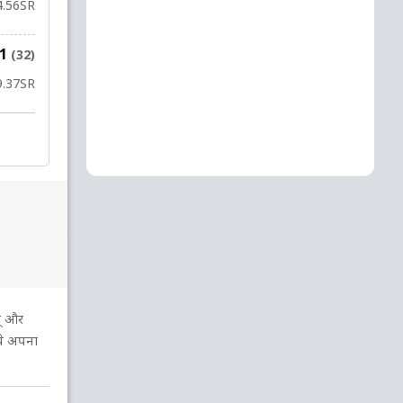
4.56
SR
51
(32)
9.37
SR
ए. मैथ्यूज
to
श. गेब्रिएल
श. कॉटरेल
50 OV
श् और
3 रन
ये अपना
1
1
1
0
0
49.1
49.2
49.3
49.4
49.5