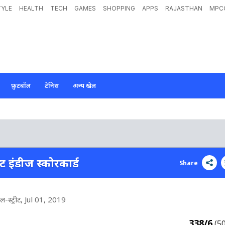
TYLE
HEALTH
TECH
GAMES
SHOPPING
APPS
RAJASTHAN
MPC
फ़ुटबॉल
टेनिस
अन्य खेल
स्ट इंडीज स्कोरकार्ड
Share
-स्ट्रीट
, Jul 01, 2019
338/6
(5