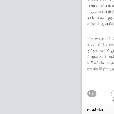
खराब तालमेल के 
में पूरण अकेले ही
इस्तेमाल करते हुए
मलिंगा ने 3, जबक
निकोलस पूरण(118) 
वापसी की है अंतिम 
इतिहास रचने से चू
ने महज़ 22 के स्को
पारी को संभाला ज़र
गए और विंडीज़ 84 
3 रन
4
श. कॉटरेल