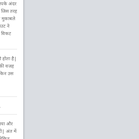
ल. मलिंगा
to
ओ. थॉमस
श. गेब्रिएल
49 OV
आपके अंदर
1 रन
W
0
0
0
0
| जिस तरह
48.1
48.2
48.3
48.4
48.5
म मुकाबले
उट ने
ए. मैथ्यूज
to
न. पुरन
ओ. थॉमस
श. कॉटरेल
48 OV
ए विकट
3 रन
W
1
2
0
0
47.1
47.2
47.3
47.4
47.5
 होता है|
इ. उदाना
to
श. कॉटरेल
न. पुरन
47 OV
िसकी वजह
9 रन
1
4
1
2
ेकिन उस
0
46.1
46.2
46.3
46.4
46.5
ल. मलिंगा
to
न. पुरन
श. कॉटरेल
46 OV
7 रन
4
1
1
0
0
.
45.1
45.2
45.3
45.4
45.5
ठाया और
इ. उदाना
to
फ. एलन
न. पुरन
श. कॉटरेल
45 OV
ी| अंत में
10 रन
W
1 WD
2
0
लेकिन