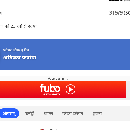
315/9
ीज
(5
इंडीज को 23 रनों से हराया
प्लेयर ऑफ द मैच
अविष्का फर्नांडो
Advertisement
ओवरव्यू
कमेंट्री
ग्राफ्स
प्लेइंग इलेवन
तुलना