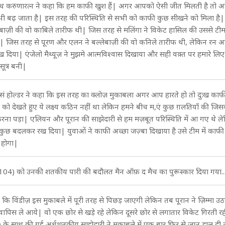
मुथ करुणारत्न ने कहा कि हम काफी खुश हैं| अगर आपको ऐसी जीत मिलती है तो 
ी बढ़ जाता है| इस तरह की परिस्थिति से सभी को काफी कुछ सीखने को मिला है
लेबाज़ी की वो काबिले तारीफ थी| जिस तरह से मलिंगा ने विकेट हासिल की उससे टी
| जिस तरह से पूरण और एलन ने बल्लेबाज़ी की वो कनिले तारीफ थी, लेकिन रन आ
िया| एंजेलो मैथ्यूज़ ने मुझमे आत्मविश्वास दिखाया और सही वक़्त पर हमारे लि
ूत्र बनी|
असं होल्डर ने कहा कि इस तरह का क्लोज़ मुकाबला अगर आप हारते हो तो दुःख काफी
ेट को देखते हुए ये लक्ष्य कठिन नहीं था लेकिन हमने बीच म,एं कुछ ग़लतियाँ की ज
करना पड़ा| एलियन और पूरान की साझेदारी से हम मज़बूत परिस्थिति में आ गए थे ल
ुछ बदलकर रख दिया| युवाओं ने काफी अच्छा जज़्बा दिखाया है उसे टीम में काफी
 होगा|
ो (104) को उनकी शतकीय पारी की बदौलत मैन ऑफ़ द मैच का पुरूस्कार दिया गया..
ि विंडीज़ इस मुकाबले में पूरी तरह से पिछड़ जाएगी लेकिन तब पूरान ने ज़िम्मा उ
 वापिस ले आये| वो एक छोर से खड़े रहे लेकिन दूसरे छोर से लगातार विकेट गिरती रह
के साथ की गई अर्धशतकीय साझेदारी ने मुकाबले में एक बार फिर से जान डाल दी 