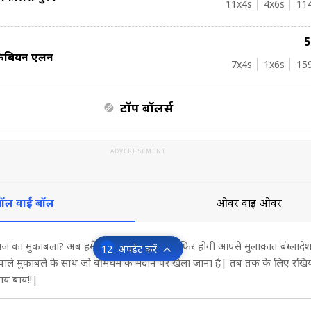
11
x4s
4
x6s
11
फैबियन एलन
7
x4s
1
x6s
15
टॉप बॉलर्स
ADVERTISEMENT
ॉल वाई बॉल
ओवर वाई ओवर
 आज का मुकाबला? अब हमें दीजिये इजाज़त, कल फिर होगी आपसे मुलाक़ात बंग्लादे
12
अपडेट करें
वाले मुकाबले के साथ जो बर्मिंघम के मैदान पर खेला जाना है| तब तक के लिए रखि
ाय बाय!!|