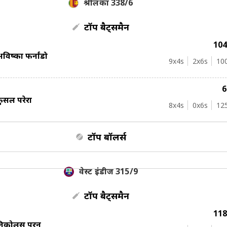
श्रीलंका 338/6
टॉप बैट्समैन
10
विष्का फर्नांडो
9
x4s
2
x6s
10
ुसल परेरा
8
x4s
0
x6s
12
टॉप बॉलर्स
वेस्ट इंडीज 315/9
टॉप बैट्समैन
11
निकोलस पुरन