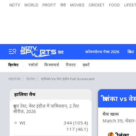
NDTV
WORLD
PROFIT
हिंदी
MOVIES
CRICKET
FOOD
LIFES
कॉमनवेल्थ गेम्स 2026
क्रिकेट
हिंदी
स्कोर्स
फिक्सचर्स
रिजल्ट
ख़बरें
क्रिकेट
स्पोर्ट्स होम
क्रिकेट
श्रीलंका Vs वेस्ट इंडीज Full Scorecard
हालिया मैच
श्रीलंका vs वे
दूसरा टेस्ट, वेस्ट इंडीज़ में पाकिस्तान, 2 टेस्ट
सीरीज़, 2026
मैच खत्म
Match 39, चेस्टर-ल
WI
344 (105.4)
117 (46.1)
श्रीलंका