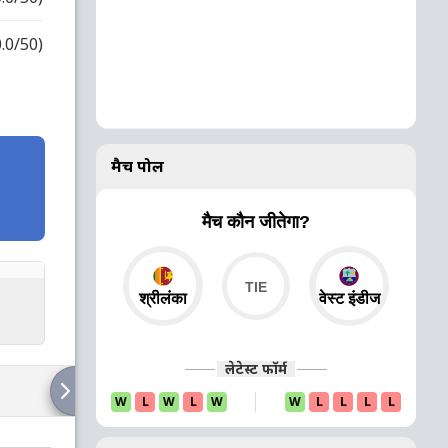
0.0/50)
मैच पोल
मैच कौन जीतेगा?
श्रीलंका
वेस्ट इंडीज
लेटेस्ट फॉर्म
W
L
W
L
W
W
L
L
L
L