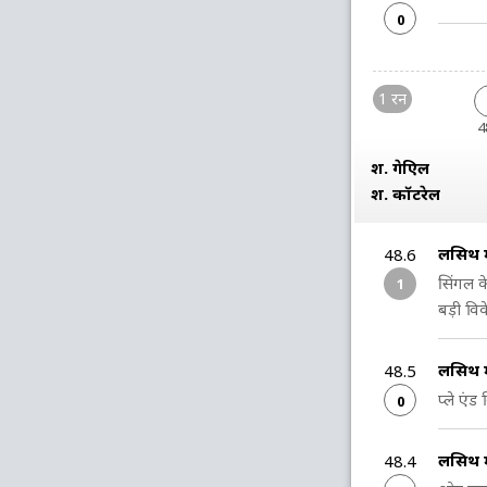
0
1 रन
4
श. गेब्रिएल
श. कॉटरेल
लसिथ मल
48.6
सिंगल 
1
बड़ी विक
लसिथ मल
48.5
प्ले एं
0
लसिथ मल
48.4