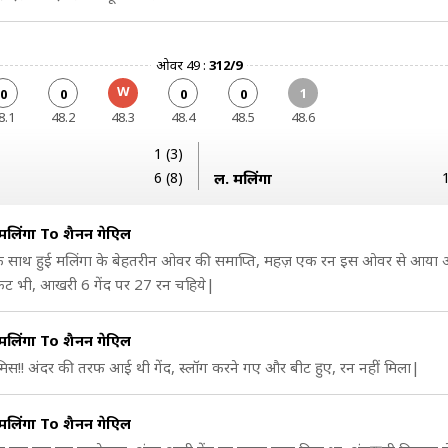
ओवर 49 :
312/9
W
1
0
0
0
0
8.1
48.2
48.3
48.4
48.5
48.6
1 (3)
6 (8)
ल. मलिंगा
िंगा To शैनन गेब्रिएल
के साथ हुई मलिंगा के बेहतरीन ओवर की समाप्ति, महज़ एक रन इस ओवर से आय
ेट भी, आखरी 6 गेंद पर 27 रन चहिये|
िंगा To शैनन गेब्रिएल
ड मिस!! अंदर की तरफ आई थी गेंद, स्लॉग करने गए और बीट हुए, रन नहीं मिला|
िंगा To शैनन गेब्रिएल