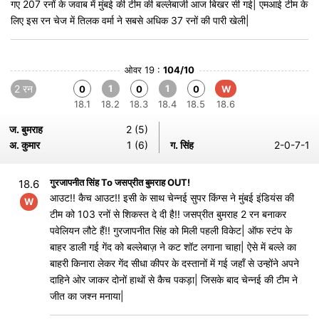
गए 207 रनों के जवाब में मुंबई की टीम की बल्लेबाजी आज बिखर सी गई| एमआई टीम के
लिए इस रन चेज में तिलक वर्मा ने सबसे अधिक 37 रनों की पारी खेली|
ओवर 19 :
104/10
2 रन
1
1
0
0
0
W
18.1
18.2
18.3
18.4
18.5
18.6
ज. बुमराह
2 (5)
अ. कुमार
1 (6)
ग. सिंह
2-0-7-1
गुरजापनीत सिंह To जसप्रीत बुमराह OUT!
18.6
आउट!! कैच आउट!! इसी के साथ चेन्नई सुपर किंग्स ने मुंबई इंडियंस की
W
टीम को 103 रनों से शिकस्त दे दी है!! जसप्रीत बुमराह 2 रन बनाकर
पवेलियन लौटे हैं!! गुरजापनीत सिंह को मिली पहली विकेट| ऑफ स्टंप के
बाहर डाली गई गेंद को बल्लेबाज़ ने कट शॉट लगाना चाहा| ऐसे में बल्ले का
बाहरी किनारा लेकर गेंद सीधा कीपर के दस्तानों में गई जहाँ से उन्होंने अपने
दाहिने ओर जाकर दोनों हाथों से कैच पकड़ा| जिसके बाद चेन्नई की टीम ने
जीत का जश्न मनाया|