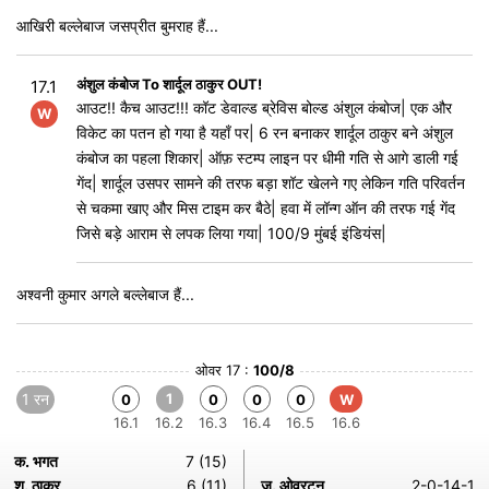
आखिरी बल्लेबाज जसप्रीत बुमराह हैं...
अंशुल कंबोज To शार्दूल ठाकुर OUT!
17.1
आउट!! कैच आउट!!! कॉट डेवाल्ड ब्रेविस बोल्ड अंशुल कंबोज| एक और
W
विकेट का पतन हो गया है यहाँ पर| 6 रन बनाकर शार्दूल ठाकुर बने अंशुल
कंबोज का पहला शिकार| ऑफ़ स्टम्प लाइन पर धीमी गति से आगे डाली गई
गेंद| शार्दूल उसपर सामने की तरफ बड़ा शॉट खेलने गए लेकिन गति परिवर्तन
से चकमा खाए और मिस टाइम कर बैठे| हवा में लॉन्ग ऑन की तरफ गई गेंद
जिसे बड़े आराम से लपक लिया गया| 100/9 मुंबई इंडियंस|
अश्वनी कुमार अगले बल्लेबाज हैं...
ओवर 17 :
100/8
1 रन
1
0
0
0
0
W
16.1
16.2
16.3
16.4
16.5
16.6
क. भगत
7 (15)
श. ठाकुर
6 (11)
ज. ओवरटन
2-0-14-1