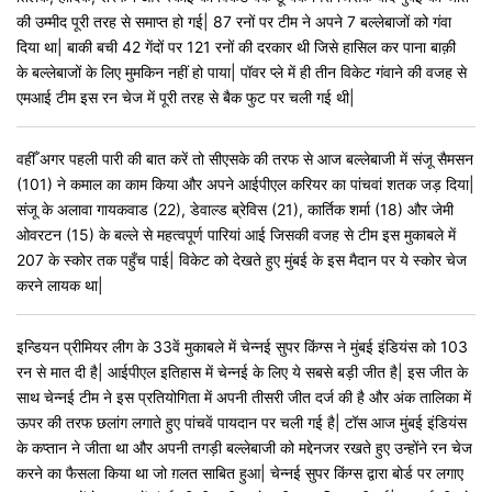
की उम्मीद पूरी तरह से समाप्त हो गई| 87 रनों पर टीम ने अपने 7 बल्लेबाजों को गंवा
दिया था| बाकी बची 42 गेंदों पर 121 रनों की दरकार थी जिसे हासिल कर पाना बाक़ी
के बल्लेबाजों के लिए मुमकिन नहीं हो पाया| पॉवर प्ले में ही तीन विकेट गंवाने की वजह से
एमआई टीम इस रन चेज में पूरी तरह से बैक फुट पर चली गई थी|
वहीँ अगर पहली पारी की बात करें तो सीएसके की तरफ से आज बल्लेबाजी में संजू सैमसन
(101) ने कमाल का काम किया और अपने आईपीएल करियर का पांचवां शतक जड़ दिया|
संजू के अलावा गायकवाड (22), डेवाल्ड ब्रेविस (21), कार्तिक शर्मा (18) और जेमी
ओवरटन (15) के बल्ले से महत्वपूर्ण पारियां आई जिसकी वजह से टीम इस मुकाबले में
207 के स्कोर तक पहुँच पाई| विकेट को देखते हुए मुंबई के इस मैदान पर ये स्कोर चेज
करने लायक था|
इन्डियन प्रीमियर लीग के 33वें मुकाबले में चेन्नई सुपर किंग्स ने मुंबई इंडियंस को 103
रन से मात दी है| आईपीएल इतिहास में चेन्नई के लिए ये सबसे बड़ी जीत है| इस जीत के
साथ चेन्नई टीम ने इस प्रतियोगिता में अपनी तीसरी जीत दर्ज की है और अंक तालिका में
ऊपर की तरफ छलांग लगाते हुए पांचवें पायदान पर चली गई है| टॉस आज मुंबई इंडियंस
के कप्तान ने जीता था और अपनी तगड़ी बल्लेबाजी को मद्देनजर रखते हुए उन्होंने रन चेज
करने का फैसला किया था जो ग़लत साबित हुआ| चेन्नई सुपर किंग्स द्वारा बोर्ड पर लगाए