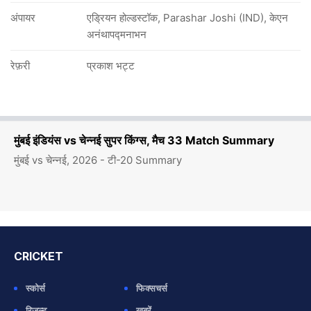
अंपायर
एड्रियन होल्डस्टॉक, Parashar Joshi (IND), केएन
अनंथापद्मनाभन
रेफ़री
प्रकाश भट्ट
मुंबई इंडियंस vs चेन्नई सुपर किंग्स, मैच 33 Match Summary
मुंबई vs चेन्नई, 2026 - टी-20 Summary
CRICKET
स्कोर्स
फिक्सचर्स
रिजल्ट
ख़बरें