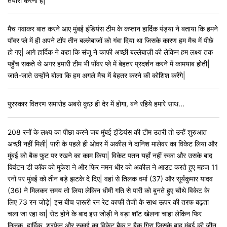
तैयारी करनी है|
मैच गंवाकर बात करने आए मुंबई इंडियंस टीम के कप्तान हार्दिक पंड्या ने बताया कि हमने
पॉवर प्ले में ही अपने टॉप तीन बल्लेबाजों को गंवा दिया था जिसके कारण हम मैच में पीछे
हो गए| आगे हार्दिक ने कहा कि संजू ने काफी अच्छी बल्लेबाज़ी की लेकिन हम लक्ष्य तक
पहुँच सकते थे अगर हमारी टीम भी पॉवर प्ले में बेहतर प्रदर्शन करने में कामयाब होती|
जाते-जाते उन्होंने बोला कि हम अगले मैच में बेहतर करने की कोशिश करेंगे|
पुरस्कार वितरण समारोह अबसे कुछ ही देर में होगा, बने रहिये हमारे साथ...
208 रनों के लक्ष्य का पीछा करने जब मुंबई इंडियंस की टीम उतरी तो उन्हें शुरुआत
अच्छी नहीं मिली| पारी के पहले ही ओवर में अकील ने दानिश मालेवर का विकेट लिया और
मुंबई को बैक फुट पर रखने का काम किया| विकेट पतन यहाँ नहीं रुका और उसके बाद
क्विंटन डी कॉक को मुकेश ने और फिर नमन धीर को अकील ने आउट करते हुए महज 11
रनों पर मुंबई को तीन बड़े झटके दे दिए| वहां से तिलक वर्मा (37) और सूर्यकुमार यादव
(36) ने मिलकर समय तो लिया लेकिन धीमी गति से पारी को बुनते हुए चौथे विकेट के
लिए 73 रन जोड़े| इस बीच ज़रूरी रन रेट काफी तेजी के साथ ऊपर की तरफ बढ़ता
चला जा रहा था| सेट होने के बाद इस जोड़ी ने बड़ा शॉट खेलना चाहा लेकिन फिर
तिलक, हार्दिक, शरफेन और स्काई का विकेट बैक टू बैक गिरा जिसके बाद मुंबई की जीत