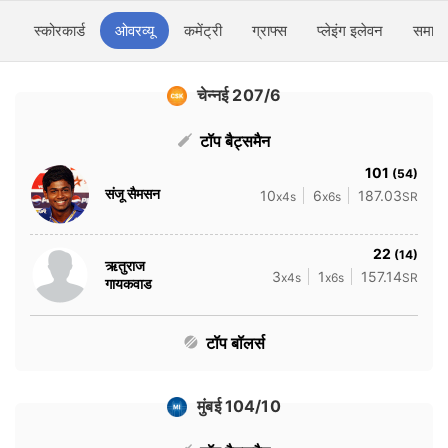
स्कोरकार्ड
ओवरव्यू
कमेंट्री
ग्राफ्स
प्लेइंग इलेवन
समाचा
चेन्नई 207/6
टॉप बैट्समैन
101
(54)
संजू सैमसन
10
6
187.03
x4s
x6s
SR
22
(14)
ऋतुराज
3
1
157.14
x4s
x6s
SR
गायकवाड
टॉप बॉलर्स
मुंबई 104/10