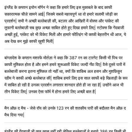
इंग्लैंड के कप्तान इयोन मॉर्गन ने कहा कि हमारे लिए इस मुकाबले के बाद काफी
सकारात्मक चीज़े सामने आई| जिसमे सबसे महत्वपूर्ण था वो हमारे सलामी जोड़ी का
प्रदर्शन| सभी ने अच्छी बल्लेबाज़ी की, बटलर और आखिरी में वोक्स और प्लंकेट की
तूफानी बल्लेबाज़ी सब कुछ अच्छा साबित होते हुए दिखा हमारे लिए| स्टोक्स कि गेंदबाजी
अच्छी हुई, प्लंकेट को भी विकेट मिली और हामारे फील्डिंग भी काफी बेहतरीन थी आज, ये
अब देख कर मुझे काफी ख़ुशी मिली|
बांग्लादेश के कप्तान मशरफे मोर्तज़ा ने कहा कि 387 रन का टारगेट किसी भी पिच पर
काफी मुश्किल होता है और हमने हमारे शुरूआती विकेट जल्दी गँवा दिए| वैसे दूसरे पारी में
बल्लेबाजी करना इतना मुश्किल तो नहीं था, क्यों कि शाकिब अल हसन और मुशफ़िकुर
रहीम ने काफी अच्छे बल्लेबाज़ की| शाकिब हमारे लिए इस साल काफी बड़े खिलाड़ी के रूप
में साबित हो रही है उनका प्रदर्शन लगातार शानदार होते ही जा रहा है| उन्होंने आज भी
तीन विकेट लिए| उनका ऐसा फॉर्म में होना हमारे लिए अच्छी बात है|
मैन ऑफ़ द मैच - जेसे रॉय को उनके 123 रन की शतकीय पारी की बदौलत मैन ऑफ़ द
मैच दिया गया|
इंग्लैंड की गेंदबाज़ी भी कुछ ख़ास नहीं रही लेकिन बल्लेबाजों ने बनाये 386 रन किसी भी