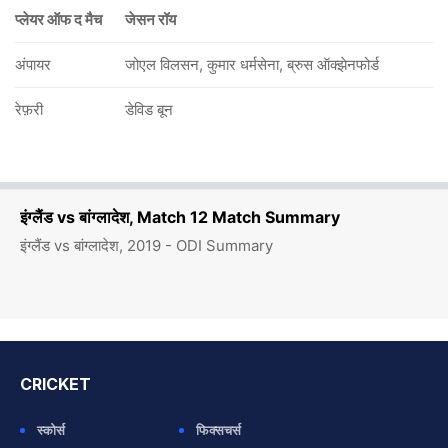
प्लेयर ऑफ द मैच
जेसन रॉय
अंपायर
जोएल विलसन, कुमार धर्मसेना, ब्रुस ऑक्झेनफोर्ड
रेफ़री
डेविड बून
इंग्लैंड vs बांग्लादेश, Match 12 Match Summary
इंग्लैंड vs बांग्लादेश, 2019 - ODI Summary
CRICKET
स्कोर्स
फिक्सचर्स