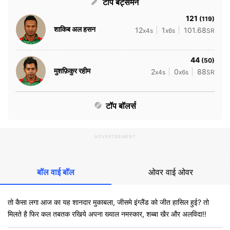
टॉप बैट्समैन
121
(119)
शाकिब अल हसन
12
1
101.68
x4s
x6s
SR
44
(50)
मुशफ़िकुर रहीम
2
0
88
x4s
x6s
SR
टॉप बॉलर्स
ADVERTISEMENT
बॉल वाई बॉल
ओवर वाई ओवर
तो कैसा लगा आज का यह शानदार मुकाबला, जीसमे इंग्लैंड को जीत हासिल हुई? तो
मिलते है फिर कल तबतक रखिये अपना ख्याल नमस्कार, शब्बा खैर और अलविदा!!