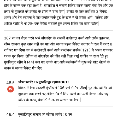
टीम के सामने एक बड़ा लक्ष्य है| बांग्लादेश ने सलामी विकेट काफी जल्दी गँवा दिए और एक
तरफ से मुकाबले को इंग्लैंड के झोली में डाल दिया| इंग्लैंड के लिए सर्वाधिक 3 विकेट
आर्चर और बेन स्टोक्स ने लिए जबकि मार्क वुड के खातें में दो विकेट आये| प्लंकेट और
आदिल रशीद ने भी एक- एक विकेट चटकते हुए अपना विकेट का खाता खोला|
387 रन का पीछा करने आये बांग्लादेश के सलामी बल्लेबाज़ करने आये तमीम इक़बाल,
सौम्य सरकार कुछ खास नही कर पाए और अपना पहला विकेट सरकार के रूप में मात्र 8
रनों पर गवा दिया बाद में बल्लेबाज़ी करने आये बाल्लेबज़ शकीब( 121 ) ने अपना शानदार
शतक पूरा किया, लेकिन वो बांग्लादेश को जीत नहीं दिला पाए| शकीब का साथ देते हुए
मुशफिकुर रहीम ने (44) बना पाए उनके बाद आगे बल्लेबाजों ने कुछ बड़े शॉट खेलने के
चाकर में अपना विकेट गँवा दिए|
जोफ़्रा आर्चर To मुस्तफ़िज़ुर रहमान OUT!
48.5
विकेट !! कैच आउट!! इंग्लैंड ने 106 रनों से मैच जीता| गुड लेंथ की गेंद को
W
झुककर डक करने गए लेकिन गेंद ने लिया बल्ले का उपरी किनारा और गई
कीपर के तरफ, बेयर्सटो ने लपका आसान सा कैच |
48.4
मुस्तफ़िज़ुर रहमान को जोफ़्रा आर्चर : 0 रन