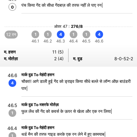
पंच किया गेंद को सीधा गेंदबाज़ की तरफ नहीं ले पाए रन|
0
ओवर 47 :
276/8
12 रन
1
1
4
1
1
4
46.1
46.2
46.3
46.4
46.5
46.6
म. हसन
11 (5)
म. मोर्तज़ा
2 (4)
म. वुड
8-0-52-2
मार्क वुड To मेहंदी हसन
46.6
चौका!! आगे डाली हुई गेंद को ड्राइव किया सीधे बल्ले से लॉन्ग ऑफ़ बाउंडरी
4
पार|
मार्क वुड To मशरफे मोर्तज़ा
46.5
फुल लेंथ की गेंद को कवर्स के ऊपर से खेला और एक रन लिया|
1
मार्क वुड To मेहंदी हसन
46.4
थर्ड मैन की तरफ गाइड करके एक रन लेने में हुए कामयाब|
1