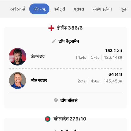
स्कोरकार्ड
ओवरव्यू
कमेंट्री
ग्राफ्स
प्लेइंग इलेवन
तुलना
इंग्लैंड 386/6
टॉप बैट्समैन
153
(121)
जेसन रॉय
14
5
126.44
x4s
x6s
SR
64
(44)
जोस बटलर
2
4
145.45
x4s
x6s
SR
टॉप बॉलर्स
बांग्लादेश 279/10