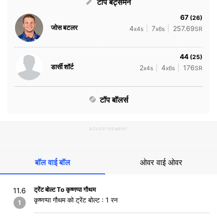
टॉप बैट्समैन
67
(26)
जोस बटलर
4
7
257.69
x4s
x6s
SR
44
(25)
डार्सी शॉर्ट
2
4
176
x4s
x6s
SR
टॉप बॉलर्स
ADVERTISEMENT
बॉल वाई बॉल
ओवर वाई ओवर
ट्रेंट बोल्ट To कृष्णप्पा गौथम
11.6
कृष्णप्पा गौथम को ट्रेंट बोल्ट : 1 रन
1