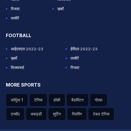
रिजल्ट
ख़बरें
तस्वीरें
FOOTBALL
आईएसएल 2022-23
ईपीएल 2022-23
ख़बरें
तस्वीरें
फिक्सचर्स
रिजल्ट
MORE SPORTS
फॉर्मूला 1
टेनिस
हॉकी
बैडमिंटन
गोल्फ़
एनबीए
कबड्डी
शूटिंग
स्विमिंग
टेबल टेनिस