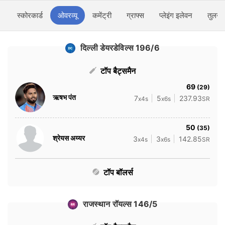
स्कोरकार्ड
ओवरव्यू
कमेंट्री
ग्राफ्स
प्लेइंग इलेवन
तुलना
दिल्ली डेयरडेविल्स 196/6
टॉप बैट्समैन
69
(29)
ऋषभ पंत
7
5
237.93
x4s
x6s
SR
50
(35)
श्रेयस अय्यर
3
3
142.85
x4s
x6s
SR
टॉप बॉलर्स
राजस्थान रॉयल्स 146/5