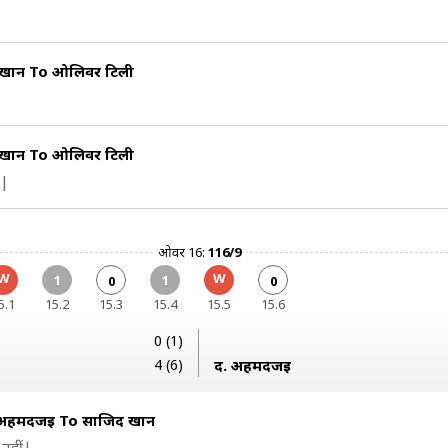
 खान To ओलिवर टिली
 खान To ओलिवर टिली
ज|
ओवर 16:
116/9
W
W
1
1
0
0
5.1
15.2
15.3
15.4
15.5
15.6
0 (1)
4 (6)
द. अहमदजई
अहमदजई To साजिद खान
नहीं|