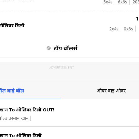
5
x4s
6
x6s
20
ओलिवर टिली
2
x4s
0
x6s
टॉप बॉलर्स
ADVERTISEMENT
ॉल वाई बॉल
ओवर वाई ओवर
न खान To ओलिवर टिली OUT!
बोल्ड उस्मान खान|
 खान To ओलिवर टिली