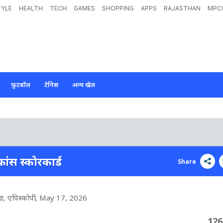
TYLE
HEALTH
TECH
GAMES
SHOPPING
APPS
RAJASTHAN
MPC
फ़ुटबॉल
टेनिस
अन्य खेल
्रांस स्कोरकार्ड
Share
राउंड, एपिस्कोपी
, May 17, 2026
126