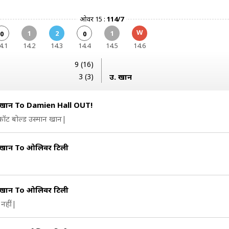
ओवर 15 :
114/7
W
1
2
1
0
0
4.1
14.2
14.3
14.4
14.5
14.6
9 (16)
3 (3)
उ. खान
न खान To Damien Hall OUT!
कॉट बोल्ड उस्मान खान|
 खान To ओलिवर टिली
 खान To ओलिवर टिली
नहीं|