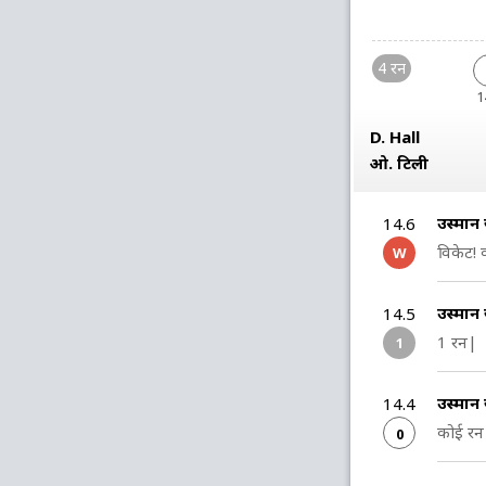
4 रन
1
D. Hall
ओ. टिली
उस्मा
14.6
विकेट! 
W
उस्मान
14.5
1 रन|
1
उस्मान
14.4
कोई रन 
0