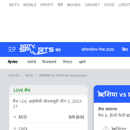
NDTV
WORLD
PROFIT
हिंदी
MOVIES
CRICKET
FOOD
LIFES
कॉमनवेल्थ गेम्स 2026
क्रिकेट
हिंदी
स्कोर्स
फिक्सचर्स
रिजल्ट
ख़बरें
क्रिकेट
स्पोर्ट्स होम
क्रिकेट
क्रोएशिया Vs फ्रांस Full Scorecard
LIVE मैच
क्रोएशिया vs फ
मैच 124, आईसीसी सीडब्ल्यूसी लीग 2, 2023-
27
मैच समाप्त
मैच 6, हैप्पी वैली ग्
SCO
0/0 (0.0)
CAN
क्रोएशिया