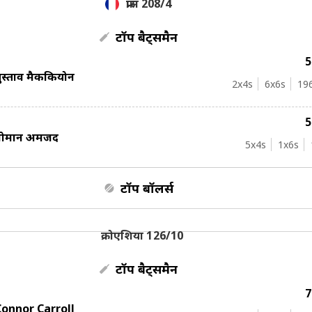
फ्रांस 208/4
टॉप बैट्समैन
ुस्ताव मैककियोन
2
x4s
6
x6s
19
नोमान अमजद
5
x4s
1
x6s
टॉप बॉलर्स
क्रोएशिया 126/10
टॉप बैट्समैन
Connor Carroll