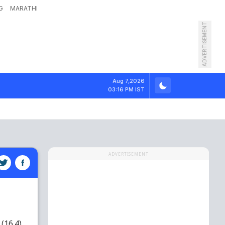
G
MARATHI
ADVERTISEMENT
Aug 7,2026
03:16 PM IST
ADVERTISEMENT
(16.4)