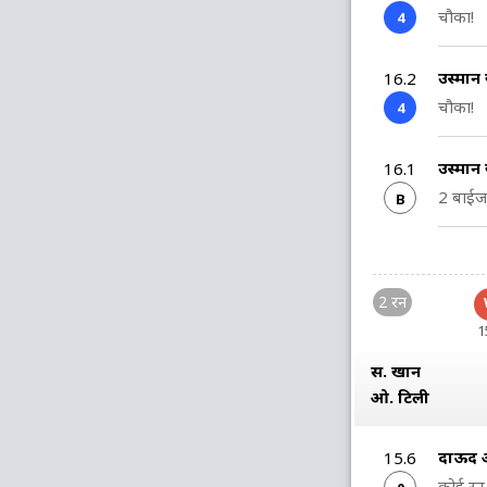
चौका!
4
उस्मान
16.2
चौका!
4
उस्मान
16.1
2 बाई
B
2 रन
1
स. खान
ओ. टिली
दाऊद 
15.6
कोई रन 