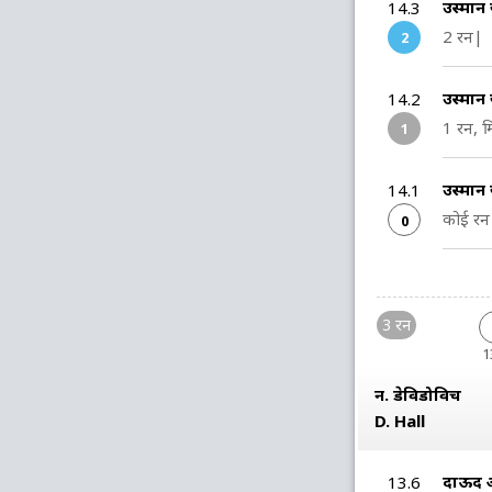
उस्मान
14.3
2 रन|
2
उस्मान
14.2
1 रन, म
1
उस्मान
14.1
कोई रन 
0
3 रन
1
न. डेविडोविच
D. Hall
दाऊद 
13.6