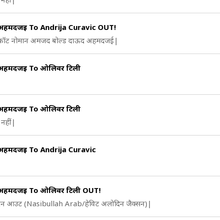
अहमदजई To Andrija Curavic OUT!
 कॉट नोमान अमजद बोल्ड दाऊद अहमदजई|
अहमदजई To ओलिवर टिली
अहमदजई To ओलिवर टिली
नहीं|
अहमदजई To Andrija Curavic
अहमदजई To ओलिवर टिली OUT!
 रन आउट (Nasibullah Arab/हेविट अलोदिन जैक्सन)|