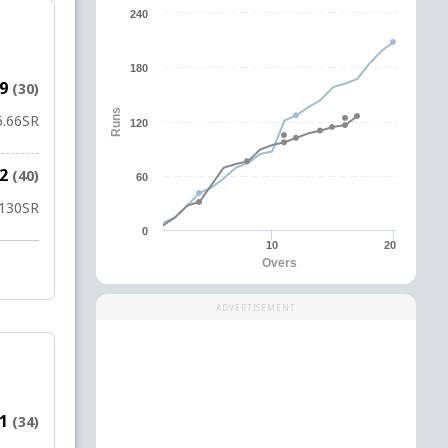
240
180
59
(30)
Runs
6.66
SR
120
52
(40)
60
130
SR
0
10
20
Overs
ADVERTISEMENT
71
(34)