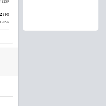
8.82
SR
12
(10)
120
SR
उ. खान
to
ओ. टिली
17 OV
10
W
2B
4
4
16.1
16.2
16.3
16.4