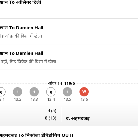
 खान To ओलिवर टिली
 खान To Damien Hall
िड ऑफ़ की दिशा में खेला
 खान To Damien Hall
नहीं, मिड विकेट की दिशा में खेला
ओवर 14 :
110/6
W
1
1
1
0
0
3.1
13.2
13.3
13.4
13.5
13.6
4 (5)
8 (13)
द. अहमदजई
अहमदजई To निकोला डेविडोविच OUT!