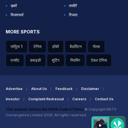
ख़बरें
तस्वीरें
फिक्सचर्स
रिजल्ट
MORE SPORTS
फॉर्मूला 1
टेनिस
हॉकी
बैडमिंटन
गोल्फ़
एनबीए
कबड्डी
शूटिंग
स्विमिंग
टेबल टेनिस
Advertise
About Us
Feedback
Disclaimer
Investor
Complaint Redressal
Careers
Contact Us
This website follows the DNPA Code of Ethics
© Copyright NDTV
Convergence Limited 2026. All rights reserved.