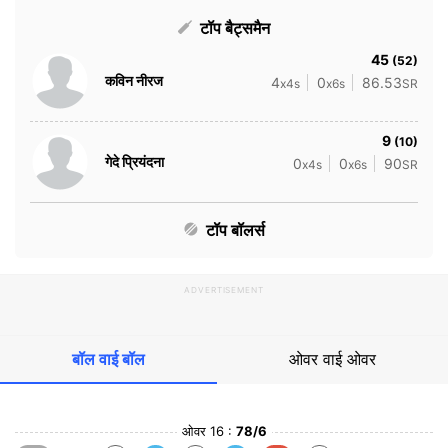
टॉप बैट्समैन
45
(52)
कविन नीरज
4
0
86.53
x4s
x6s
SR
9
(10)
गेदे प्रियंदना
0
0
90
x4s
x6s
SR
टॉप बॉलर्स
ADVERTISEMENT
बॉल वाई बॉल
ओवर वाई ओवर
ओवर 16 :
78/6