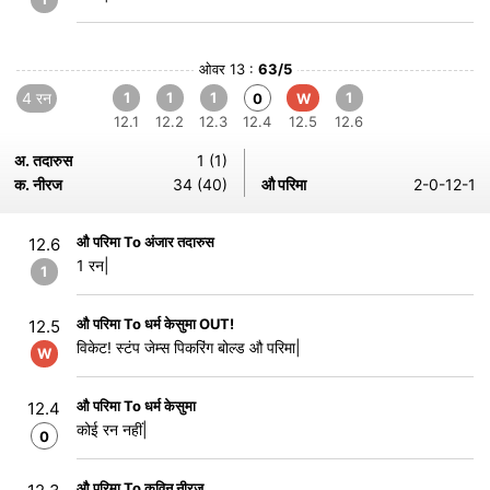
ओवर 13 :
63/5
4 रन
1
1
1
1
0
W
12.1
12.2
12.3
12.4
12.5
12.6
अ. तदारुस
1 (1)
क. नीरज
34 (40)
औ परिमा
2-0-12-1
औ परिमा To अंजार तदारुस
12.6
1 रन|
1
औ परिमा To धर्म केसुमा OUT!
12.5
विकेट! स्टंप जेम्स पिकरिंग बोल्ड औ परिमा|
W
औ परिमा To धर्म केसुमा
12.4
कोई रन नहीं|
0
औ परिमा To कविन नीरज