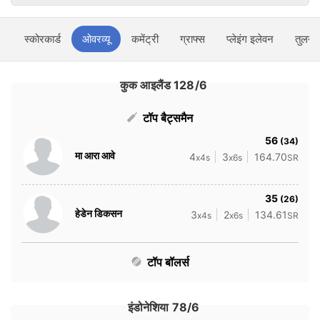
स्कोरकार्ड
ओवरव्यू
कमेंट्री
ग्राफ्स
प्लेइंग इलेवन
तुलना
कुक आइलैंड 128/6
टॉप बैट्समैन
56
(34)
मा आरा आवे
4
3
164.70
x4s
x6s
SR
35
(26)
हेडेन डिकसन
3
2
134.61
x4s
x6s
SR
टॉप बॉलर्स
इंडोनेशिया 78/6