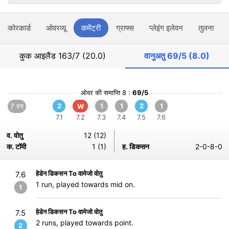
स्कोरकार्ड
ओवरव्यू
कमेंट्री
ग्राफ्स
प्लेइंग इलेवन
तुलना
कुक आइलैंड
163/7 (20.0)
वानुअतु
69/5 (8.0)
ओवर की समाप्ति 8 :
69/5
7 रन
2
1
1
2
1
W
7.1
7.2
7.3
7.4
7.5
7.6
व. वोतु
12 (12)
क. टॉमी
1 (1)
ह. डिकसन
2-0-8-0
हेडेन डिकसन To वामेजो वोतु
7.6
1 run, played towards mid on.
1
हेडेन डिकसन To वामेजो वोतु
7.5
2 runs, played towards point.
2