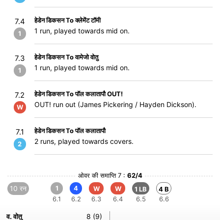
हेडेन डिकसन To क्लेमेंट टॉमी
7.4
1 run, played towards mid on.
1
हेडेन डिकसन To वामेजो वोतु
7.3
1 run, played towards mid on.
1
हेडेन डिकसन To पॉल कलातापौ OUT!
7.2
OUT! run out (James Pickering / Hayden Dickson).
W
हेडेन डिकसन To पॉल कलातापौ
7.1
2 runs, played towards covers.
2
ओवर की समाप्ति 7 :
62/4
10 रन
1
4
W
W
1 LB
4 B
6.1
6.2
6.3
6.4
6.5
6.6
व. वोतु
8 (9)