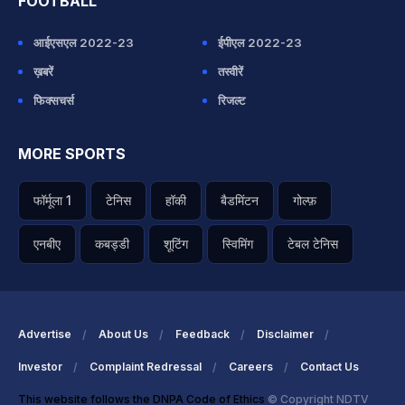
FOOTBALL
आईएसएल 2022-23
ईपीएल 2022-23
ख़बरें
तस्वीरें
फिक्सचर्स
रिजल्ट
MORE SPORTS
फॉर्मूला 1
टेनिस
हॉकी
बैडमिंटन
गोल्फ़
एनबीए
कबड्डी
शूटिंग
स्विमिंग
टेबल टेनिस
Advertise
About Us
Feedback
Disclaimer
Investor
Complaint Redressal
Careers
Contact Us
This website follows the DNPA Code of Ethics
© Copyright NDTV