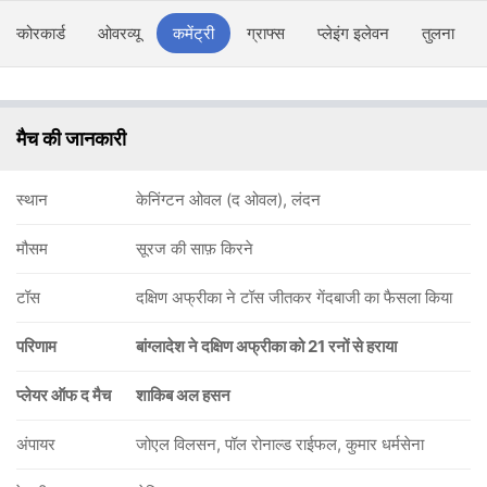
स्कोरकार्ड
ओवरव्यू
कमेंट्री
ग्राफ्स
प्लेइंग इलेवन
तुलना
मैच की जानकारी
स्थान
केनिंग्टन ओवल (द ओवल), लंदन
मौसम
सूरज की साफ़ किरने
टॉस
दक्षिण अफ्रीका ने टॉस जीतकर गेंदबाजी का फैसला किया
परिणाम
बांग्लादेश ने दक्षिण अफ्रीका को 21 रनों से हराया
प्लेयर ऑफ द मैच
शाकिब अल हसन
अंपायर
जोएल विलसन, पॉल रोनाल्ड राईफल, कुमार धर्मसेना