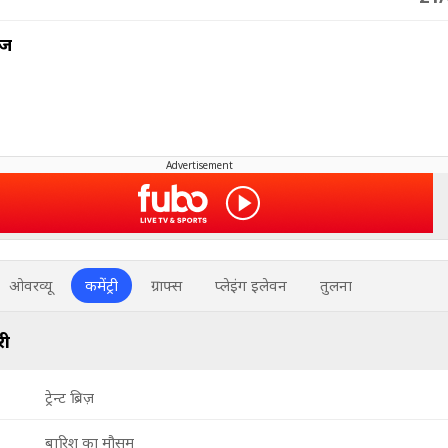
ीज
Advertisement
ओवरव्यू
कमेंट्री
ग्राफ्स
प्लेइंग इलेवन
तुलना
री
ट्रेन्ट ब्रिज़
बारिश का मौसम