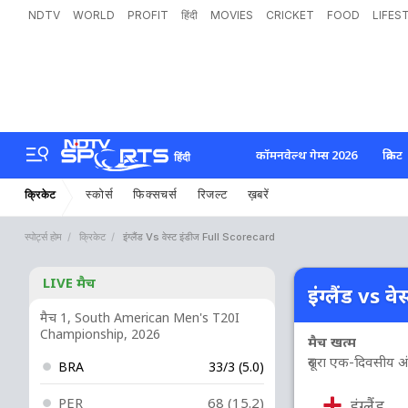
NDTV
WORLD
PROFIT
हिंदी
MOVIES
CRICKET
FOOD
LIFES
कॉमनवेल्थ गेम्स 2026
क्रिकेट
हिंदी
स्कोर्स
फिक्सचर्स
रिजल्ट
ख़बरें
क्रिकेट
स्पोर्ट्स होम
क्रिकेट
इंग्लैंड Vs वेस्ट इंडीज Full Scorecard
LIVE मैच
इंग्लैंड vs वे
मैच 1, South American Men's T20I
Championship, 2026
मैच खत्म
दूसरा एक-दिवसीय अंतररा
BRA
33/3 (5.0)
PER
68 (15.2)
इंग्लैंड