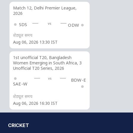
Match 12, Delhi Premier League,
2026
vs
SDS
ODW
शेड्यूल समय
Aug 06, 2026 13:30 IST
1st unofficial T20, Bangladesh
Women Emerging in South Africa, 3
Unofficial T20 Series, 2026
vs
BDW-E
SAE-W
शेड्यूल समय
Aug 06, 2026 16:30 IST
CRICKET