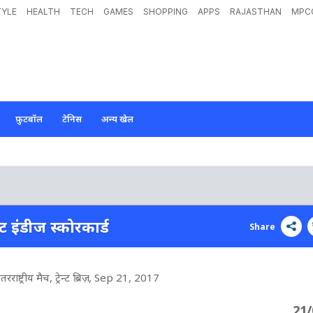
TYLE
HEALTH
TECH
GAMES
SHOPPING
APPS
RAJASTHAN
MPC
फ़ुटबॉल
टेनिस
अन्य खेल
स्ट इंडीज स्कोरकार्ड
Share
ष्ट्रीय मैच, ट्रेन्ट ब्रिज़
, Sep 21, 2017
21/