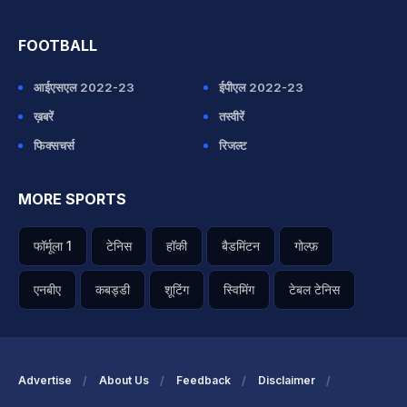
FOOTBALL
आईएसएल 2022-23
ईपीएल 2022-23
ख़बरें
तस्वीरें
फिक्सचर्स
रिजल्ट
MORE SPORTS
फॉर्मूला 1
टेनिस
हॉकी
बैडमिंटन
गोल्फ़
एनबीए
कबड्डी
शूटिंग
स्विमिंग
टेबल टेनिस
Advertise
About Us
Feedback
Disclaimer