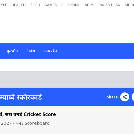
TYLE
HEALTH
TECH
GAMES
SHOPPING
APPS
RAJASTHAN
MPC
फ़ुटबॉल
टेनिस
अन्य खेल
बाब्वे स्कोरकार्ड
Share
्वे, दूसरा वनडे Cricket Score
वे, 2027 - वनडे Scoreboard