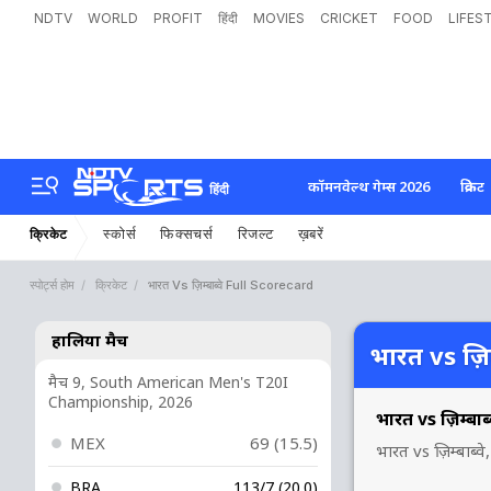
NDTV
WORLD
PROFIT
हिंदी
MOVIES
CRICKET
FOOD
LIFES
कॉमनवेल्थ गेम्स 2026
क्रिकेट
हिंदी
स्कोर्स
फिक्सचर्स
रिजल्ट
ख़बरें
क्रिकेट
स्पोर्ट्स होम
क्रिकेट
भारत Vs ज़िम्बाब्वे Full Scorecard
हालिया मैच
भारत vs ज़िम्
मैच 9, South American Men's T20I
Championship, 2026
भारत vs ज़िम्बाब
MEX
69 (15.5)
भारत vs ज़िम्बाब्
BRA
113/7 (20.0)