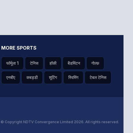
MORE SPORTS
फॉर्मूला 1
टेनिस
हॉकी
बैडमिंटन
गोल्फ़
एनबीए
कबड्डी
शूटिंग
स्विमिंग
टेबल टेनिस
s
© Copyright NDTV Convergence Limited 2026. All rights reserved.