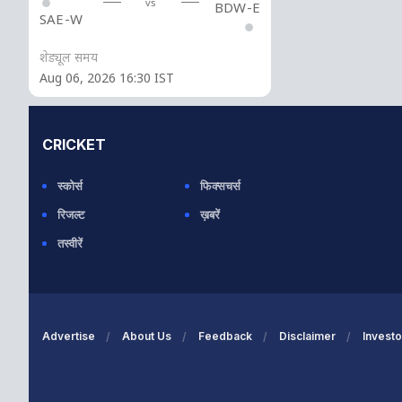
vs
BDW-E
SAE-W
शेड्यूल समय
Aug 06, 2026 16:30 IST
CRICKET
स्कोर्स
फिक्सचर्स
रिजल्ट
ख़बरें
तस्वीरें
Advertise
About Us
Feedback
Disclaimer
Investo