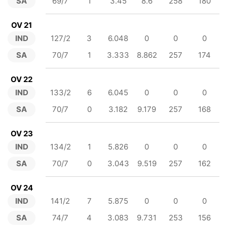
SA
69/7
1
3.45
8.6
258
180
OV 21
IND
127/2
3
6.048
0
0
0
SA
70/7
1
3.333
8.862
257
174
OV 22
IND
133/2
6
6.045
0
0
0
SA
70/7
0
3.182
9.179
257
168
OV 23
IND
134/2
1
5.826
0
0
0
SA
70/7
0
3.043
9.519
257
162
OV 24
IND
141/2
7
5.875
0
0
0
SA
74/7
4
3.083
9.731
253
156