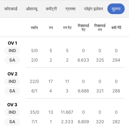
स्कोरकार्ड
ओवरव्यू
कमेंट्री
ग्राफ्स
प्लेइंग इलेवन
तुलना
रिक्वायर्ड
रिक्वायर्ड
स्कोर
रन
रन रेट
बची गेंदें
रेट
रन
OV 1
IND
5/0
5
5
0
0
0
SA
2/0
2
2
6.633
325
294
OV 2
IND
22/0
17
11
0
0
0
SA
6/1
4
3
6.688
321
288
OV 3
IND
35/0
13
11.667
0
0
0
SA
7/1
1
2.333
6.809
320
282