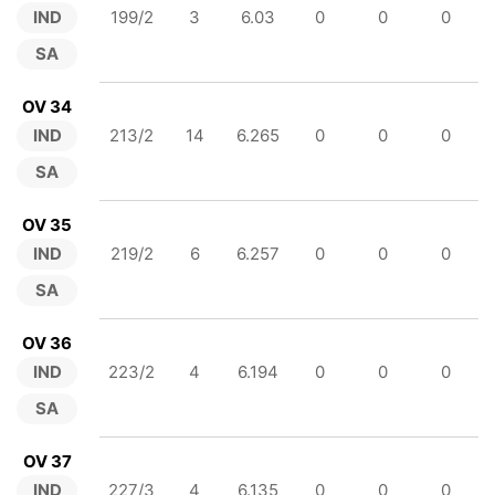
IND
199/2
3
6.03
0
0
0
SA
OV 34
IND
213/2
14
6.265
0
0
0
SA
OV 35
IND
219/2
6
6.257
0
0
0
SA
OV 36
IND
223/2
4
6.194
0
0
0
SA
OV 37
IND
227/3
4
6.135
0
0
0