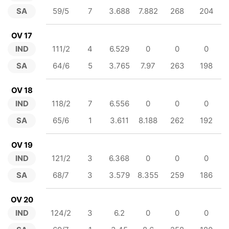
SA
59/5
7
3.688
7.882
268
204
OV 17
IND
111/2
4
6.529
0
0
0
SA
64/6
5
3.765
7.97
263
198
OV 18
IND
118/2
7
6.556
0
0
0
SA
65/6
1
3.611
8.188
262
192
OV 19
IND
121/2
3
6.368
0
0
0
SA
68/7
3
3.579
8.355
259
186
OV 20
IND
124/2
3
6.2
0
0
0