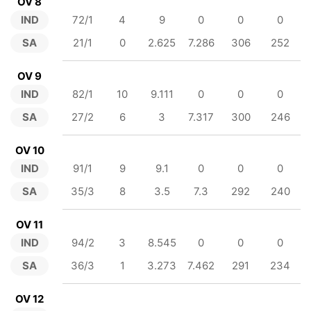
OV 8
IND
72/1
4
9
0
0
0
SA
21/1
0
2.625
7.286
306
252
OV 9
IND
82/1
10
9.111
0
0
0
SA
27/2
6
3
7.317
300
246
OV 10
IND
91/1
9
9.1
0
0
0
SA
35/3
8
3.5
7.3
292
240
OV 11
IND
94/2
3
8.545
0
0
0
SA
36/3
1
3.273
7.462
291
234
OV 12