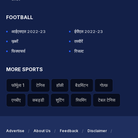
FOOTBALL
आईएसएल 2022-23
ईपीएल 2022-23
ख़बरें
तस्वीरें
फिक्सचर्स
रिजल्ट
MORE SPORTS
फॉर्मूला 1
टेनिस
हॉकी
बैडमिंटन
गोल्फ़
एनबीए
कबड्डी
शूटिंग
स्विमिंग
टेबल टेनिस
Advertise
About Us
Feedback
Disclaimer