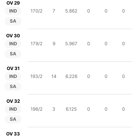
OV 29
IND
170/2
7
5.862
0
0
0
SA
OV 30
IND
179/2
9
5.967
0
0
0
SA
OV 31
IND
193/2
14
6.226
0
0
0
SA
OV 32
IND
196/2
3
6.125
0
0
0
SA
OV 33