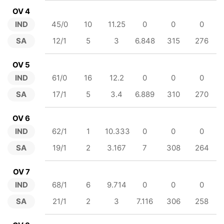
OV 4
IND
45/0
10
11.25
0
0
0
SA
12/1
5
3
6.848
315
276
OV 5
IND
61/0
16
12.2
0
0
0
SA
17/1
5
3.4
6.889
310
270
OV 6
IND
62/1
1
10.333
0
0
0
SA
19/1
2
3.167
7
308
264
OV 7
IND
68/1
6
9.714
0
0
0
SA
21/1
2
3
7.116
306
258