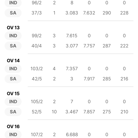
IND
96/2
2
8
0
0
0
SA
37/3
1
3.083
7.632
290
228
OV 13
IND
99/2
3
7.615
0
0
0
SA
40/4
3
3.077
7.757
287
222
OV 14
IND
103/2
4
7.357
0
0
0
SA
42/5
2
3
7.917
285
216
OV 15
IND
105/2
2
7
0
0
0
SA
52/5
10
3.467
7.857
275
210
OV 16
IND
107/2
2
6.688
0
0
0