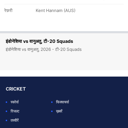
रेफ़री
Kent Hannam (AUS)
इंडोनेशिया vs वानुअतु, टी-20 Squads
इंडोनेशिया vs वानुअतु, 2026 - टी-20 Squads
CRICKET
स्कोर्स
फिक्सचर्स
रिजल्ट
ख़बरें
तस्वीरें