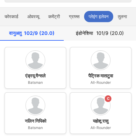
स्कोरकार्ड
ओवरव्यू
कमेंट्री
ग्राफ्स
प्लेइंग इलेवन
तुलना
वानुअतु
102/9 (20.0)
इंडोनेशिया
101/9 (20.0)
एंड्रयू मैन्सले
पैट्रिक माताटुवा
Batsman
All-Rounder
C
नलिन निपिको
यहोशू रासु
Batsman
All-Rounder