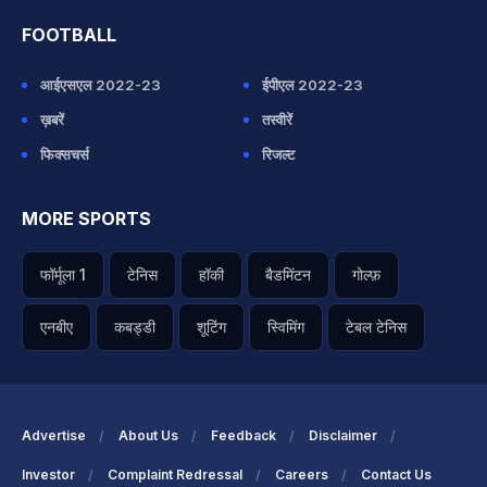
FOOTBALL
आईएसएल 2022-23
ईपीएल 2022-23
ख़बरें
तस्वीरें
फिक्सचर्स
रिजल्ट
MORE SPORTS
फॉर्मूला 1
टेनिस
हॉकी
बैडमिंटन
गोल्फ़
एनबीए
कबड्डी
शूटिंग
स्विमिंग
टेबल टेनिस
Advertise
About Us
Feedback
Disclaimer
Investor
Complaint Redressal
Careers
Contact Us