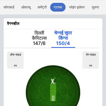
स्कोरकार्ड
ओवरव्यू
कमेंट्री
ग्राफ्स
प्लेइंग इलेवन
तुलना
वैगनव्हील
दिल्ली
चेन्नई सुपर
कैपिटल्स
किंग्स
147/6
150/4
ऑफ साइड
लेग साइड
रन
रन