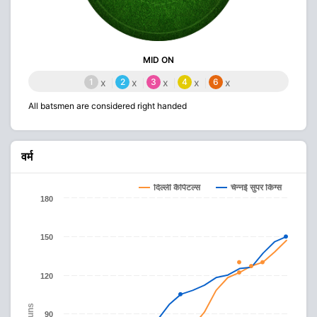
MID ON
1
x
2
x
3
x
4
x
6
x
All batsmen are considered right handed
वर्म
दिल्ली कैपिटल्स
चेन्नई सुपर किंग्स
180
150
120
Runs
90