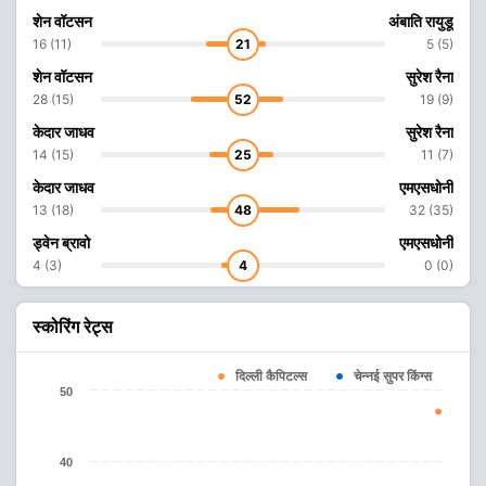
शेन वॉटसन
अंबाति रायुडू
16 (11)
21
5 (5)
शेन वॉटसन
सुरेश रैना
28 (15)
52
19 (9)
केदार जाधव
सुरेश रैना
14 (15)
25
11 (7)
केदार जाधव
एमएसधोनी
13 (18)
48
32 (35)
ड्वेन ब्रावो
एमएसधोनी
4 (3)
4
0 (0)
स्कोरिंग रेट्स
दिल्ली कैपिटल्स
चेन्नई सुपर किंग्स
50
40