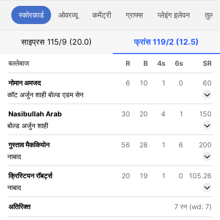
स्कोरकार्ड
ओवरव्यू
कमेंट्री
ग्राफ्स
प्लेइंग इलेवन
तुलना
साइप्रस
115/9 (20.0)
फ्रांस
119/2 (12.5)
बल्लेबाज
R
B
4s
6s
SR
नोमान अमजद
6
10
1
0
60
कॉट अर्जुन शाही बोल्ड एडम सेन
Nasibullah Arab
30
20
4
1
150
बोल्ड अर्जुन शाही
गुस्ताव मैककियोन
56
28
1
6
200
नाबाद
क्रिस्टियन रॉबर्ट्स
20
19
1
0
105.26
नाबाद
अतिरिक्त
7 रन (wd: 7)