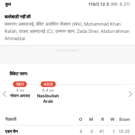
कुल
119/2 12.5
(RR: 9.27)
बल्लेबाज़ी नहीं की
कामरान अहमदजई, हेविट अलोदिन जैक्सन (Wk), Mohammad Khan
Rafah, दाऊद अहमदजई (C), उस्मान खान, Zada Sher, Abdurrahman
Ahmadzai
ADVERTISEMENT
विकेट पतन:
18/1
42/2
3 ov
5.4 ov
नोमान अमजद
Nasibullah
Arab
गेंदबाजी
O
M
R
W
Econ
एडम सेन
4
0
41
1
10.25