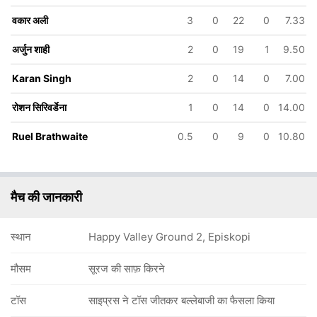
वकार अली
3
0
22
0
7.33
अर्जुन शाही
2
0
19
1
9.50
98/6
106/7
115/8
115/9
Karan Singh
2
0
14
0
7.00
17.4 ov
18.4 ov
19.5 ov
20 ov
एडम सेन
तरनजीत सिंह
सचित्रा थरंगा
Karan Singh
रोशन सिरिवर्डेना
1
0
14
0
14.00
te
Ruel Brathwaite
0.5
0
9
0
10.80
मैच की जानकारी
स्थान
Happy Valley Ground 2, Episkopi
मौसम
सूरज की साफ़ किरने
टॉस
साइप्रस ने टॉस जीतकर बल्लेबाजी का फैसला किया