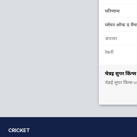
परिणाम
प्लेयर ऑफ द मैच
अंपायर
रेफ़री
चेन्नई सुपर किं
चेन्नई सुपर किंग
CRICKET