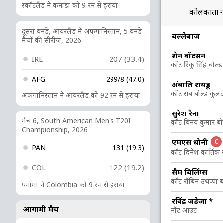
स्कॉटलैंड ने कनाडा को 9 रन से हराया
कोलकाता न
दूसरा वनडे, आयरलैंड में अफगानिस्तान, 5 वनडे
R
B
4s
6s
SR
बल्लेबाज
मैचों की सीरीज, 2026
22
16
4
0
137.5
शेन वॉटसन
IRE
207 (33.4)
कॉट रिंकु सिंह बोल्ड
AFG
299/8 (47.0)
12
4
0
2
300
अंबाति रायडू
कॉट सब बोल्ड कुल
अफगानिस्तान ने आयरलैंड को 92 रन से हराया
29
16
2
3
181.25
सुरेश रैना
मैच 6, South American Men's T20I
कॉट विनय कुमार बोल
Championship, 2026
16
14
2
0
114.28
एमएस धोनी
C
PAN
131 (19.3)
कॉट दिनेश कार्तिक 
COL
122 (19.2)
26
25
2
1
104
सैम बिलिंग्स
कॉट रॉबिन उथप्पा बो
पनामा ने Colombia को 9 रन से हराया
2
4
0
0
50
रविंद्र जडेजा
*
आगामी मैच
नॉट आउट