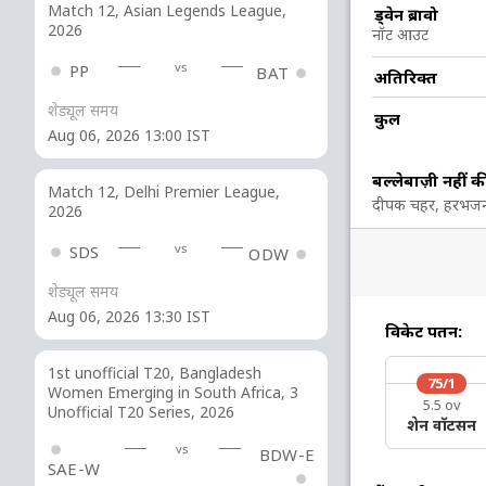
Match 12, Asian Legends League,
88
36
1
11
244.44
ड्वेन ब्रावो
2026
नॉट आउट
vs
PP
BAT
2
5
0
0
40
अतिरिक्त
शेड्यूल समय
कुल
Aug 06, 2026 13:00 IST
5 रन (b: 1, lb: 1, wd: 3)
202/6 20.0
बल्लेबाज़ी नहीं क
(RR: 10.1)
Match 12, Delhi Premier League,
दीपक चहर, हरभजन स
2026
vs
SDS
ODW
शेड्यूल समय
Aug 06, 2026 13:30 IST
विकेट पतन:
1st unofficial T20, Bangladesh
81/4
89/5
165/6
75/1
Women Emerging in South Africa, 3
8.2 ov
10 ov
17.4 ov
5.5 ov
Unofficial T20 Series, 2026
िन उथप्पा
रिंकु सिंह
दिनेश कार्तिक
शेन वॉटसन
vs
BDW-E
SAE-W