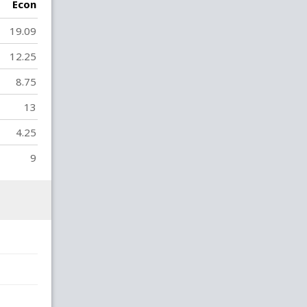
Econ
19.09
12.25
8.75
13
4.25
9