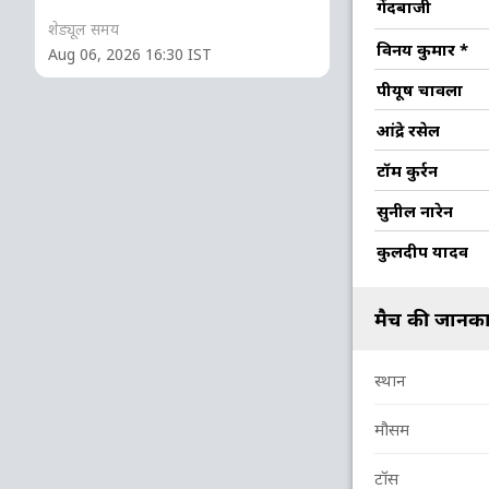
O
M
R
W
Econ
गेंदबाजी
शेड्यूल समय
1
0
18
0
18
विनय कुमार
*
Aug 06, 2026 16:30 IST
2
0
11
1
5.5
पीयूष चावला
4
0
39
2
9.75
आंद्रे रसेल
2
0
19
1
9.5
टॉम कुर्रन
4
0
26
0
6.5
सुनील नारेन
4
0
37
1
9.25
कुलदीप यादव
3
0
50
0
16.66
मैच की जानका
स्थान
मौसम
टॉस