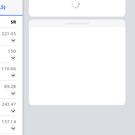
.5)
SR
ADVERTISEMENT
221.05
150
116.66
89.28
243.47
157.14