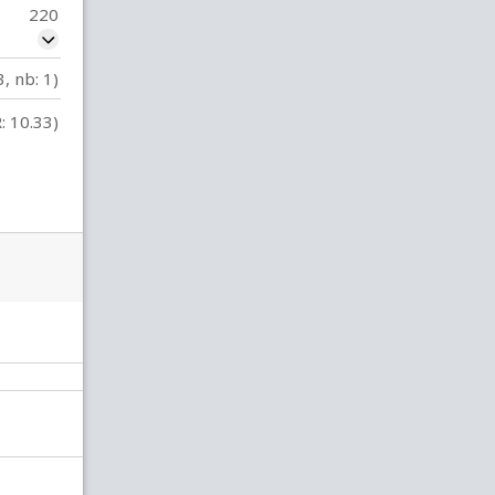
220
3, nb: 1)
: 10.33)