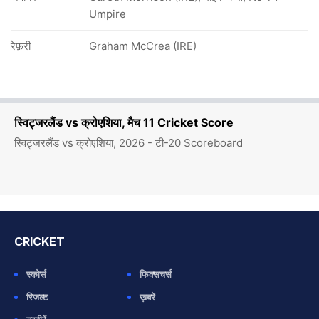
Umpire
रेफ़री
Graham McCrea (IRE)
स्विट्जरलैंड vs क्रोएशिया, मैच 11 Cricket Score
स्विट्जरलैंड vs क्रोएशिया, 2026 - टी-20 Scoreboard
CRICKET
स्कोर्स
फिक्सचर्स
रिजल्ट
ख़बरें