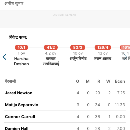
अनीश कुमार
ADVERTISEMENT
विकेट पतन:
10/1
41/2
83/3
126/4
161
1 ov
4.2 ov
10 ov
13 ov
16.4
Harsha
मलयार
अर्जुन विनोद
हसन अहमद
जय स
Deshan
स्टानिकजई
गेंदबाजी
O
M
R
W
Econ
Jared Newton
4
0
29
2
7.25
Matija Separovic
3
0
34
0
11.33
Connor Carroll
4
0
36
1
9.00
Damien Hall
4
0
28
2
7.00