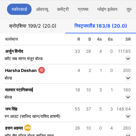
स्कोरकार्ड
ओवरव्यू
कमेंट्री
ग्राफ्स
प्लेइंग इलेवन
तुलना
क्रोएशिया
199/2 (20.0)
स्विट्जरलैंड
183/8 (20.0)
बल्लेबाज
R
B
4s
6s
SR
अर्जुन विनोद
33
28
4
0
117.85
कॉट सब सागर मंजूर बोल्ड
Harsha Deshan
C
4
2
1
0
200
बोल्ड
मलयार स्टानिकजई
18
10
3
1
180
बोल्ड
जय सिंह
55
37
5
3
148.64
रन आउट (साजिद खान/राशिद हाशमी)
हसन अहमद
Wk
26
10
0
4
260
कॉट सैम हॉटन बोल्ड साजिद खान