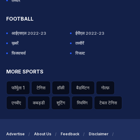
तस्वीरें
FOOTBALL
आईएसएल 2022-23
ईपीएल 2022-23
ख़बरें
तस्वीरें
फिक्सचर्स
रिजल्ट
MORE SPORTS
फॉर्मूला 1
टेनिस
हॉकी
बैडमिंटन
गोल्फ़
एनबीए
कबड्डी
शूटिंग
स्विमिंग
टेबल टेनिस
Advertise
About Us
Feedback
Disclaimer