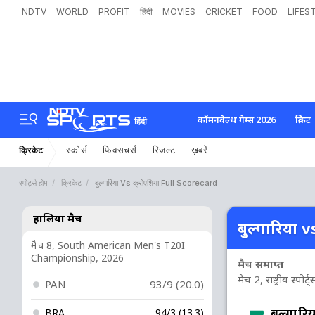
NDTV
WORLD
PROFIT
हिंदी
MOVIES
CRICKET
FOOD
LIFES
कॉमनवेल्थ गेम्स 2026
क्रिकेट
हिंदी
स्कोर्स
फिक्सचर्स
रिजल्ट
ख़बरें
क्रिकेट
स्पोर्ट्स होम
क्रिकेट
बुल्गारिया Vs क्रोएशिया Full Scorecard
हालिया मैच
बुल्गारिया vs
मैच 8, South American Men's T20I
Championship, 2026
मैच समाप्त
मैच 2, राष्ट्रीय स्प
PAN
93/9 (20.0)
बुल्गारि
BRA
94/3 (13.3)