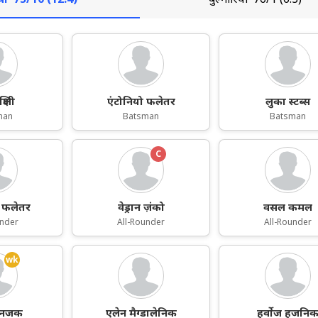
्षिणी
एंटोनियो फलेतर
लुका स्टब्स
man
Batsman
Batsman
C
 फलेतर
वेड्रान ज़ंको
वसल कमल
under
All-Rounder
All-Rounder
wk
स्नजक
एलेन मैग्डालेनिक
हर्वोज हजनि