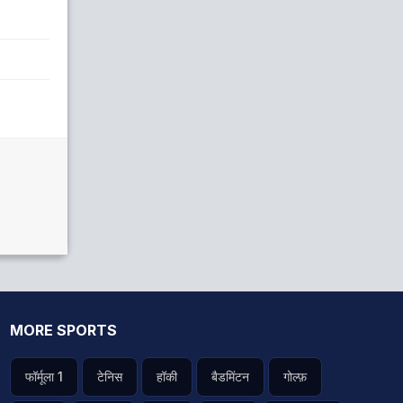
Saim Hussain
Agagyul Ahmad
Wicket Keeper
Bowler
MORE SPORTS
फॉर्मूला 1
टेनिस
हॉकी
बैडमिंटन
गोल्फ़