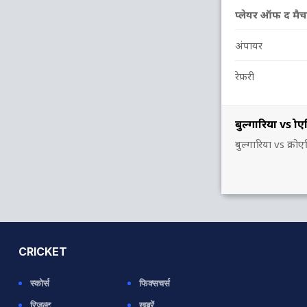
प्लेयर ऑफ द मैच
अंपायर
रेफ़री
बुल्गारिया vs क्
बुल्गारिया vs क्
CRICKET
स्कोर्स
फिक्सचर्स
रिजल्ट
ख़बरें