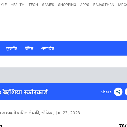
TYLE
HEALTH
TECH
GAMES
SHOPPING
APPS
RAJASTHAN
MPC
फ़ुटबॉल
टेनिस
अन्य खेल
 क्रोएशिया स्कोरकार्ड
Share
ोर्ट्स अकादमी वासिल लेव्स्की, सोफिया
, Jun 23, 2023
76/
या