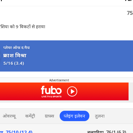
75
रोएशिया को 9 विकटों से हराया
प्लेयर ऑफ द मैच
प्रकाश मिश्रा
5/16
(3.4)
Advertisement
ओवरव्यू
कमेंट्री
ग्राफ्स
प्लेइंग इलेवन
तुलना
शिया
75/10 (12.4)
बुल्गारिया
76/1 (6.3)