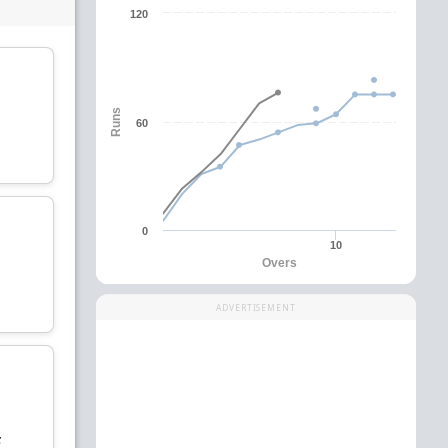
120
C
Runs
60
डिमो निकोलोव
हुज़िफ यूसुफ़
Batsman
Batsman
0
10
Overs
डेल्रिक विनू
प्रकाश मिश्रा
ADVERTISEMENT
All-Rounder
All-Rounder
wk
क
वासिल हिस्ट्रोव
ज़ैद सौलत