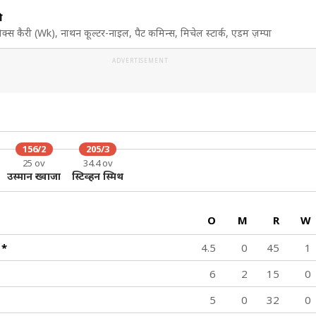
ी
ेक्स कैरी (Wk), नाथन कूल्टर-नाइल, पैट कमिन्स, मिचेल स्टार्क, एडम ज़म्पा
ADVERTISEMENT
156/2
205/3
25 ov
34.4 ov
उस्मान ख्वाजा
स्टिव्हन स्मिथ
O
M
R
W
न
*
4.5
0
45
1
6
2
15
0
5
0
32
0