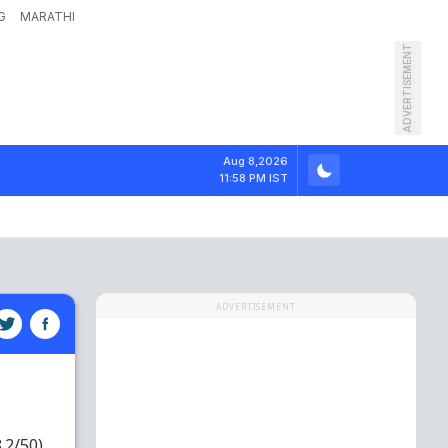
G
MARATHI
ADVERTISEMENT
Aug 8,2026
11:58 PM IST
ADVERTISEMENT
8.2/50)