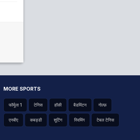
MORE SPORTS
फॉर्मूला 1
टेनिस
हॉकी
बैडमिंटन
गोल्फ़
एनबीए
कबड्डी
शूटिंग
स्विमिंग
टेबल टेनिस