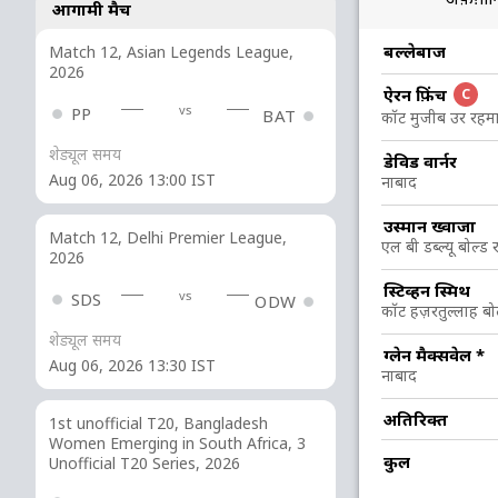
आगामी मैच
R
B
4s
6s
SR
बल्लेबाज
Match 12, Asian Legends League,
2026
ऐरन फ़िंच
3
0
0
0
C
vs
PP
BAT
कॉट मुजीब उर रहमा
शेड्यूल समय
2
0
0
0
डेविड वार्नर
Aug 06, 2026 13:00 IST
नाबाद
43
60
6
0
71.66
उस्मान ख्वाजा
Match 12, Delhi Premier League,
एल बी डब्ल्यू बोल्ड
2026
18
34
3
0
52.94
स्टिव्हन स्मिथ
vs
SDS
ODW
कॉट हज़रतुल्लाह बो
शेड्यूल समय
7
22
0
0
31.81
ग्लेन मैक्सवेल
*
Aug 06, 2026 13:30 IST
नाबाद
अतिरिक्त
31
33
4
1
93.93
1st unofficial T20, Bangladesh
Women Emerging in South Africa, 3
कुल
Unofficial T20 Series, 2026
51
49
7
2
104.08