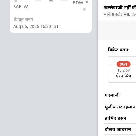
vs
BDW-E
SAE-W
बल्लेबाज़ी नहीं क
27
11
2
3
245.45
मार्कस स्टोइनिस, एल
शेड्यूल समय
Aug 06, 2026 16:30 IST
4
6
1
0
66.66
13
9
1
1
144.44
विकेट पतन:
96/1
1
2
0
0
50
16.2 ov
ऐरन फ़िंच
12 रन (lb: 3, wd: 8, nb: 1)
गेंदबाजी
207/10 38.2
(RR: 5.4)
मुजीब उर रहमा
हामिद हसन
दौलत ज़ादरान