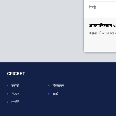
रेफ़री
अफ़ग़ानिस्तान vs
अफ़ग़ानिस्तान vs 
CRICKET
स्कोर्स
फिक्सचर्स
रिजल्ट
ख़बरें
तस्वीरें