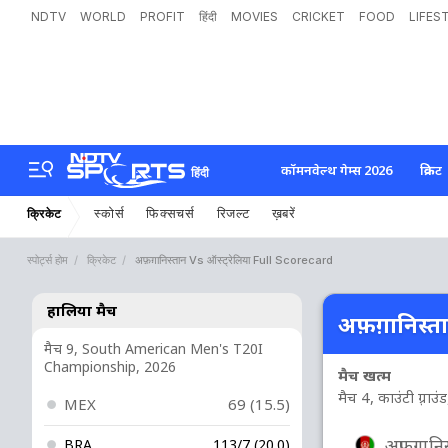
NDTV
WORLD
PROFIT
हिंदी
MOVIES
CRICKET
FOOD
LIFES
कॉमनवेल्थ गेम्स 2026
क्रिकेट
हिंदी
स्कोर्स
फिक्सचर्स
रिजल्ट
ख़बरें
क्रिकेट
स्पोर्ट्स होम
क्रिकेट
अफ़ग़ानिस्तान Vs ऑस्ट्रेलिया Full Scorecard
हालिया मैच
अफ़ग़ानिस्तान
मैच 9, South American Men's T20I
Championship, 2026
मैच खत्म
मैच 4, काउंटी ग़्राउंड, 
MEX
69 (15.5)
अफ़ग़ानिस
BRA
113/7 (20.0)