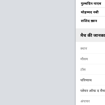
75/4
77/5
160/6
162/7
166/8
गुल्बदिन नाएब
19.2 ov
20.2 ov
33.1 ov
33.5 ov
35 ov
रहमत शाह
मोहम्मद नबी
गुल्बदिन नाएब
नजीबुल्लाह
दौलत ज़ादर
मोहम्मद नबी
ज़ादरान
राशिद ख़ान
O
M
R
W
Econ
मैच की जानका
7
1
31
1
4.42
8.2
0
40
3
4.8
स्थान
8
1
36
0
4.5
मौसम
7
1
37
2
5.28
टॉस
8
0
60
3
7.5
परिणाम
प्लेयर ऑफ द मैच
अंपायर