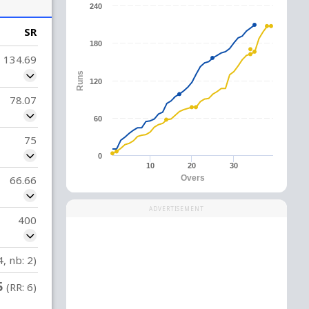
240
SR
180
134.69
Runs
120
78.07
60
75
0
10
20
30
66.66
Overs
ADVERTISEMENT
400
4, nb: 2)
5
(RR: 6)