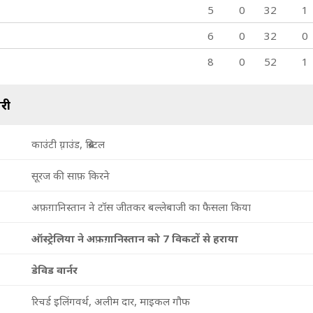
205/9
207/10
5
0
32
1
37.3 ov
38.2 ov
ान
राशिद ख़ान
मुजीब उर
6
0
32
0
रहमान
8
0
52
1
री
काउंटी ग़्राउंड, ब्रिस्टल
सूरज की साफ़ किरने
अफ़ग़ानिस्तान ने टॉस जीतकर बल्लेबाजी का फैसला किया
ऑस्ट्रेलिया ने अफ़ग़ानिस्तान को 7 विकटों से हराया
डेविड वार्नर
रिचर्ड इलिंगवर्थ, अलीम दार, माइकल गौफ