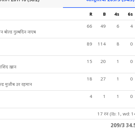
R
B
4s
6s
66
49
6
4
न बोल्ड गुल्बदिन नाएब
89
114
8
0
15
20
1
0
 राशिद ख़ान
18
27
1
0
ल्ड मुजीब उर रहमान
4
1
1
0
17 रन (lb: 1, wd: 1
209/3 34.