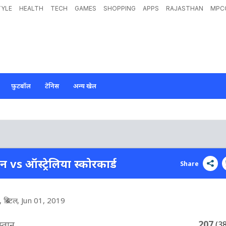
TYLE
HEALTH
TECH
GAMES
SHOPPING
APPS
RAJASTHAN
MPC
फ़ुटबॉल
टेनिस
अन्य खेल
 vs ऑस्ट्रेलिया स्कोरकार्ड
Share
ब्रिस्टल
, Jun 01, 2019
207
्तान
(3