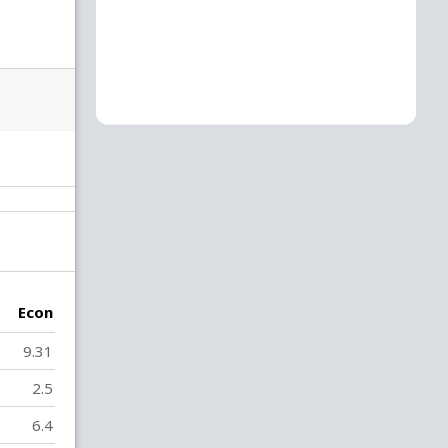
Econ
9.31
2.5
6.4