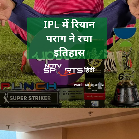
IPL में रियान
पराग ने रचा
इतिहास
riyanhparag insta