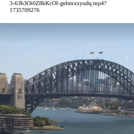
3-63b3Oi0Z8kKcOl-gehmxxyudq.mp4?
1735709276