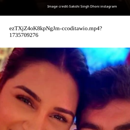
Image credit-Sakshi Singh Dhoni instagram
ezTXjZ4oK8kpNgJm-ccoditawio.mp4?
1735709276