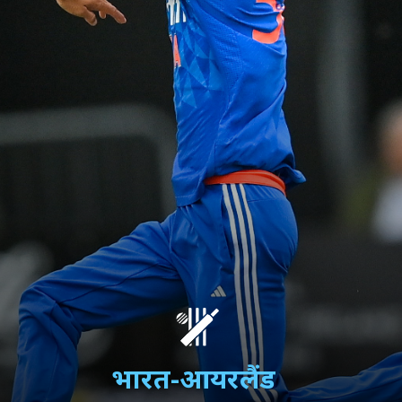
भारत-आयरलैंड