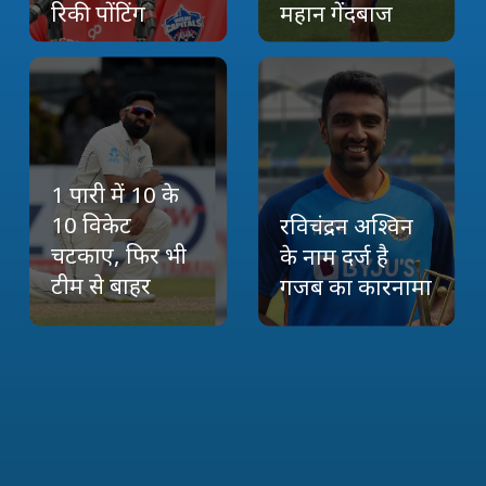
रिकी पोंटिंग
महान गेंदबाज
1 पारी में 10 के
10 विकेट
रविचंद्रन अश्विन
चटकाए, फिर भी
के नाम दर्ज है
टीम से बाहर
गजब का कारनामा