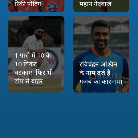
रिकी पोंटिंग
महान गेंदबाज
1 पारी में 10 के
10 विकेट
रविचंद्रन अश्विन
चटकाए, फिर भी
के नाम दर्ज है
टीम से बाहर
गजब का कारनामा