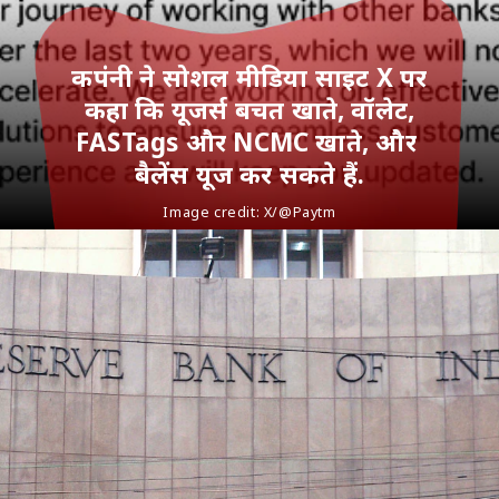
कपंनी ने सोशल मीडिया साइट X पर
कहा कि यूजर्स बचत खाते, वॉलेट,
FASTags और NCMC खाते, और
बैलेंस यूज कर सकते हैं.
Image credit: X/@
Paytm