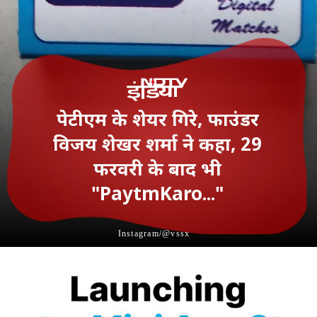
पेटीएम के शेयर गिरे, फाउंडर
विजय शेखर शर्मा ने कहा, 29
फरवरी के बाद भी
"PaytmKaro..."
Instagram/@vssx