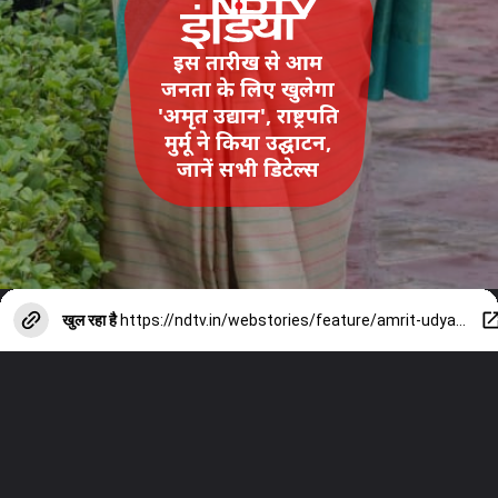
इस तारीख से आम
जनता के लिए खुलेगा
'अमृत उद्यान', राष्ट्रपति
मुर्मू ने किया उद्घाटन,
जानें सभी डिटेल्स
खुल रहा है
https://ndtv.in/webstories/feature/amrit-udyan-will-open-for-general-public-from-this-date-entry-will-be-free-book-tickets-online-sitting-at-home-13017