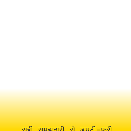
सही समझदारी से ड्यूटी-फ्री