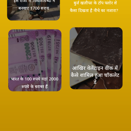
इस राजा ने 16वीं शताब्दी में
बुर्ज खलीफा के टॉप फ्लोर से
बनवाए 1700 सराय
कैसा दिखता है नीचे का नजारा?
आखिर वेलेंटाइन वीक में
कैसे शामिल हुआ चॉकलेट
भारत के 100 रुपये यहां 2000
डे
रुपये के बराबर हैं