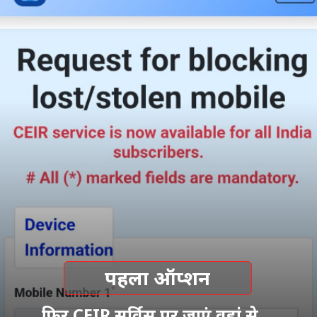
पहला ऑप्शन
फिर CEIR सर्विस पर जाएं वहां से