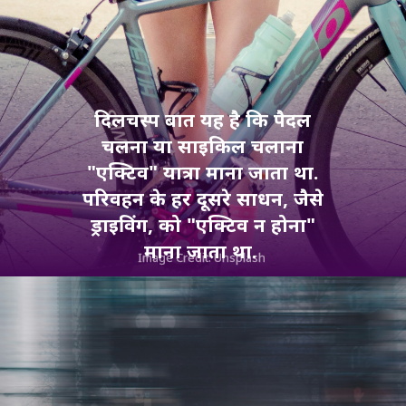
दिलचस्प बात यह है कि पैदल
चलना या साइकिल चलाना
"एक्टिव" यात्रा माना जाता था.
परिवहन के हर दूसरे साधन, जैसे
ड्राइविंग, को "एक्टिव न होना"
माना जाता था.
Image Credit: Unsplash