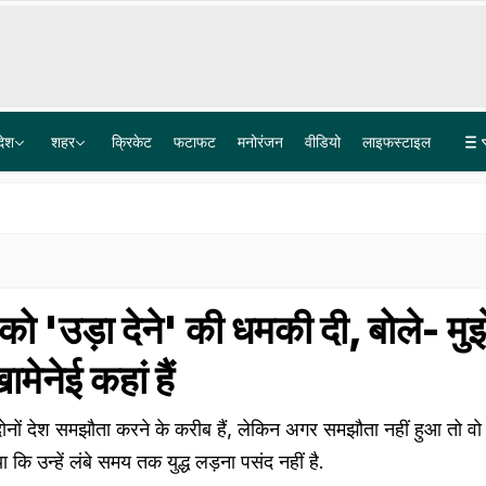
देश
शहर
क्रिकेट
फटाफट
मनोरंजन
वीडियो
लाइफस्टाइल
कम बारिश और सूखे का खतरा, इस साल अल-नीनो मचाएगा तबाही! संसद में सरकार ने बताया-कैसी है तैयारी?
Being Human ज्वेलरी शोरूम मामले में एक्टर सलमान खान को कोर्ट में पेश होने के आदेश, क्या है पूरा मामला?
न को 'उड़ा देने' की धमकी दी, बोले- मुझ
मेनेई कहां हैं
ि दोनों देश समझौता करने के करीब हैं, लेकिन अगर समझौता नहीं हुआ तो वो
किया कि उन्हें लंबे समय तक युद्ध लड़ना पसंद नहीं है.