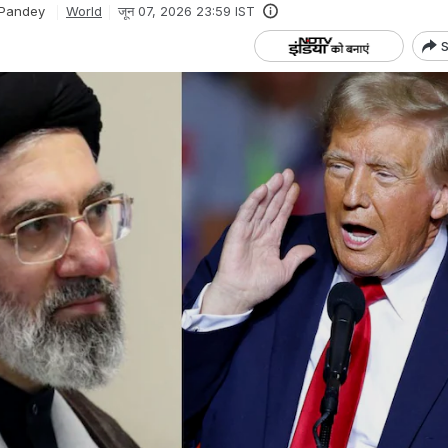
 Pandey
World
जून 07, 2026 23:59 IST
S