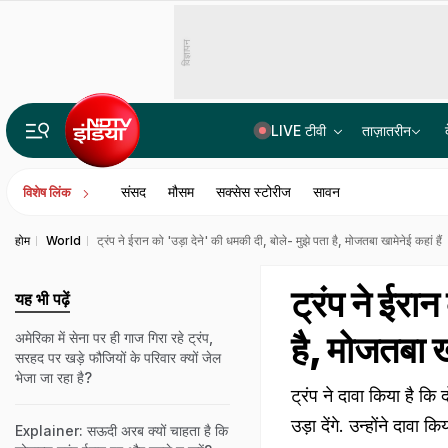
विज्ञापन
LIVE टीवी
ताज़ातरीन
राहुल गांधी को जहां सुननी थी 'छात्रों की गूंज', प्रयागराज में उस जगह की बुकिंग ही कैंसिल
संसद
मौसम
सक्सेस स्टोरीज
सावन
विशेष लिंक
होम
World
ट्रंप ने ईरान को 'उड़ा देने' की धमकी दी, बोले- मुझे पता है, मोजतबा खामेनेई कहां हैं
ट्रंप ने ईरा
यह भी पढ़ें
है, मोजतबा खा
अमेरिका में सेना पर ही गाज गिरा रहे ट्रंप,
सरहद पर खड़े फौजियों के परिवार क्यों जेल
भेजा जा रहा है?
ट्रंप ने दावा किया है क
उड़ा देंगे. उन्होंने दावा 
Explainer: सऊदी अरब क्यों चाहता है कि