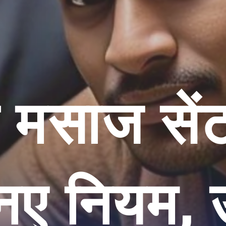
 मसाज सें
7 नए नियम,